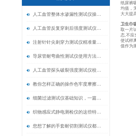
纸尿裤
均值，
大大提
人工血管整体水渗漏性测试仪操作中最容易出错的步骤
卫生巾
人工血管反复穿刺后强度测试仪是什么？透析患者的“生命管“质量靠它把关！
取一片试
态,不应
使试样离
注射针针尖刺穿力测试仪精准量化针尖锋利度，构筑临床安全防线
值作为
导尿管耐弯曲性测试仪使用方法与操作规范
人工血管探头破裂强度测试仪校准规范：精准赋能医疗安全的技术基准
教你怎样正确的操作色牢度摩擦测试机
细菌过滤测试仪基础知识，一篇搞定
织物感应式静电测检仪的这些特点很少有人都知道
您想了解的手套耐切割测试仪都在这里了