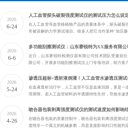
人工血管探头破裂强度测试仪的测试压力怎么设
2026
在人工血管等血管移植物产品的质量体系中，探头破裂
6-24
常被误解的力学测试项目。很多人把它当作某种"加压爆
进而纠结"测试压力该设多少兆帕"。实际上，依据YY/T
2021/ISO7198标准中A.5.3.6条款的规定，这...
2026
近日，山东赛锐特检测仪器有限公司技术团队受邀前往
6-6
限公司，开展多功能刮擦测试仪上门专项培训，助力客
操作、精准把控材料耐刮擦检测流程，保障质检数据准
设备高效服务于日常质检工作。材料表面耐刮擦、耐磨
2026
定产品品...
在血液透析治疗中，人工血管不仅是血液回路，更是一
5-24
理屏障。若人工血管材料的半透膜特性失控，导致水渗
将引发致命的“透析液倒灌”风险。人工血管水渗透压测
通过精准测定这一隐形指标，为透析患者的生命安全筑
吻合器包装剥离强度测试仪的测试速度如何影响
2026
逾越的...
在吻合器包装的质量控制中，吻合器包装剥离强度测试
4-26
度绝非一个孤立的机械参数，而是直接影响封口性能判