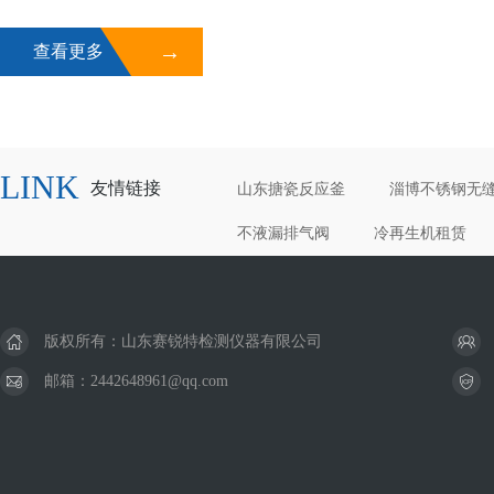
→
查看更多
LINK
友情链接
山东搪瓷反应釜
淄博不锈钢无
不液漏排气阀
冷再生机租赁
版权所有：山东赛锐特检测仪器有限公司
邮箱：2442648961@qq.com