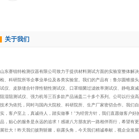
量。速度的微小调整，可能引发剥离力值、失效模式乃
的连锁反应。理解这种影响，是避免“假合格”或“误判”
核心...
关于我们
山东赛锐特检测仪器有限公司致力于提供材料测试方面的实验室整体解决
检、科研院所等企事业单位及各类实验室。我们的产品有：鲁尔圆锥接头
试仪、皮肤缝合针弹性韧性测试仪、口罩细菌过滤效率测试仪、静电衰减
阻湿阻测试仪、强力机等三百多款产品涵盖二十多个系列。公司以行业高
技术为依托，同时与国内大院校、科研院所、生产厂家密切合作。我们自
实，客户至上，真诚待人，踏实做事！"为经营方针，我们直愿做客户好
品，贴心的服务是永远的追求！感谢八方朋友的一路相伴而行，希望有更
展壮大！昨天我们披荆斩棘，崭露头角，今天我们精诚奉献，视企业发展
您共创双赢!