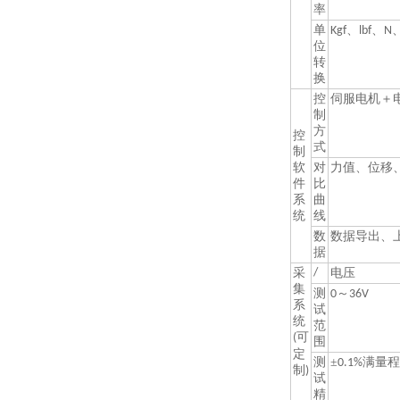
率
单
、
、
Kgf
lbf
N
位
转
换
控
伺服电机＋
制
方
控
式
制
软
对
力值、位移
件
比
系
曲
统
线
数
数据导出、
据
采
/
电压
集
测
～
0
36V
系
试
统
范
可
(
围
定
测
±
满量程
0.1%
制
)
试
精