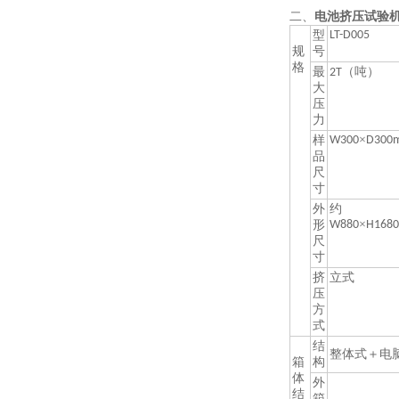
二、
电池挤压试验
型
LT-D005
规
号
格
最
（吨）
2T
大
压
力
×
样
W300
D300
品
尺
寸
外
约
×
形
W880
H1680
尺
寸
挤
立式
压
方
式
结
整体式＋电
箱
构
体
外
结
箱