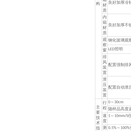
良好加厚冷
构
材
质
内
箱
良好加厚不
材
质
观
钢化玻璃观
察
照明
LED
窗
排
风
配置强制排
装
置
泄
压
配置自动泄
装
置
～
0
30cm
行
主
程
随样品高度
要
速
～
1
10mm/S
技
度
术
测
～
0.5%
100%
指