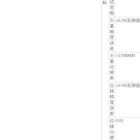
试
标
范
围
力
±
实测值
0.5%
量
精
度
误
差
±
力
1/500000
量
分
辨
率
位
±
实测值
0.5%
移
精
度
误
差
位
0.01
移
分
辨