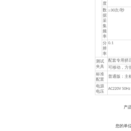
度
数
≥
次
秒
30
/
据
采
集
频
率
分
0.1
辨
率
配套专用挤
测试
夹具
可移动，方
标准
普通版：主
配置
电源
AC220V 50Hz
电压
产
您的单