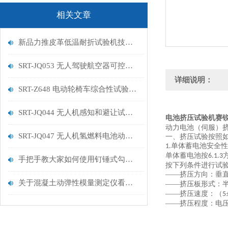
相关文章
新品力推皮革低温耐折试验机技术讲解
SRT-JQ053 无人驾驶航空器可控性试验机的特点有哪些
详细说明：
SRT-Z648 电动轮椅车综合性试验机的简单介绍
SRT-JQ044 无人机感知和避让试验机的简单介绍
电池挤压试验机赛
动力电池（伺服）
SRT-JQ047 无人机氢燃料电池动力系统试验机用途有哪些 符合标准
一、挤压试验按照
单体蓄电池安全性
1.
单体蓄电池按
6.1.3
手把手教大家如何使用钉锤式勾丝性测试机
按下列条件进行试
——挤压方向：垂
关于混凝土动弹性模量测定仪看这一篇就够了
——挤压板形式：
——挤压速度：（
5
——挤压程度：电