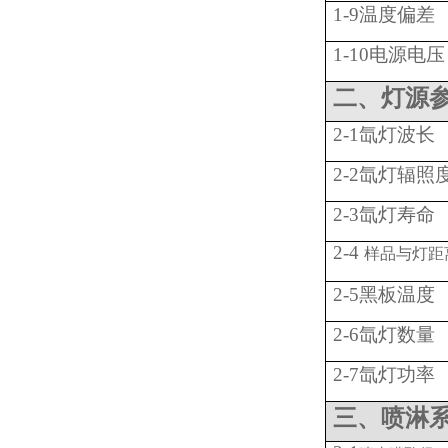
1-9温度偏差
1-10电源电压
二、灯源
2-1氙灯波长
2-2氙灯辐照
2-3氙灯寿命
2-4
样品与灯距
2-5黑板温度
2-6氙灯数量
2-7氙灯功率
三、喷淋