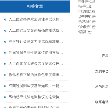
控制柜1台
相关文章
扳手1套
电源线1根
说明书1份
人工血管整体水渗漏性测试仪操作中最容易出错的步骤
合格证1份
保修卡1份
人工血管反复穿刺后强度测试仪是什么？透析患者的“生命管“质量靠它把关！
铭牌1份
注射针针尖刺穿力测试仪精准量化针尖锋利度，构筑临床安全防线
导尿管耐弯曲性测试仪使用方法与操作规范
产
人工血管探头破裂强度测试仪校准规范：精准赋能医疗安全的技术基准
您的单
教你怎样正确的操作色牢度摩擦测试机
细菌过滤测试仪基础知识，一篇搞定
您的姓
织物感应式静电测检仪的这些特点很少有人都知道
联系电