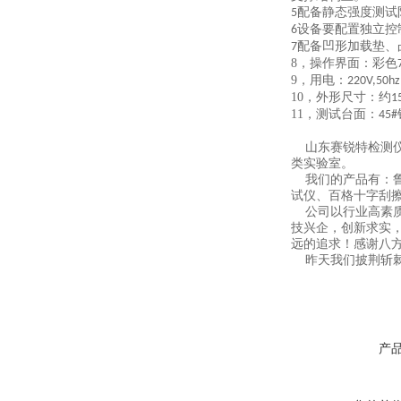
配备静态强度测试
5
设备要配置独立控
6
配备凹形加载垫、
7
8，
操作界面：彩色
9，
用电：
220V,50hz
10，
外形尺寸：约
1
11，
测试台面：
45#
山东赛锐特检测仪
类实验室。
我们的产品有：鲁
试仪、百格十字刮
公司以行业高素质
技兴企，创新求实
远的追求！感谢八
昨天我们披荆斩棘
产