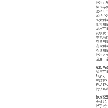
控制系统
操作界
试样尺寸
试样个
压力测量
压力测量
调压范围：
灵敏度：
重复精度
流量测量
流量测量
流量测量
控制方
温度：
选配高
温度范围
加热方式
炉膛材
样品腔材
提供高
标准配
主机1台
扳手1套