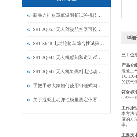
新品力推皮革低温耐折试验机技术讲解
SRT-JQ053 无人驾驶航空器可控性试验机的特点有哪些
详细
SRT-Z648 电动轮椅车综合性试验机的简单介绍
三工位
SRT-JQ044 无人机感知和避让试验机的简单介绍
产品介
混凝土
SRT-JQ047 无人机氢燃料电池动力系统试验机用途有哪些 符合标准
TC 
的抗气
手把手教大家如何使用钉锤式勾丝性测试机
符合标
GB36
关于混凝土动弹性模量测定仪看这一篇就够了
工作原
本方法
度的方
率。
主要技