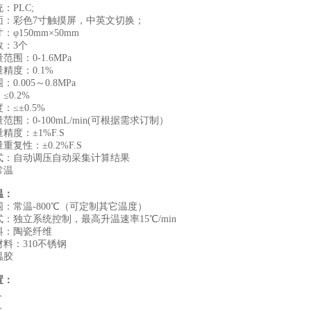
：PLC;
面：彩色7寸触摸屏，中英文切换；
：φ150mm×50mm
数：3个
范围：0-1.6MPa
精度：0.1%
0.005～0.8MPa
≤0.2%
：≤±0.5%
范围：0-100mL/min(可根据需求订制）
精度：±1%F.S
重复性：±0.2%F.S
式：自动调压自动采集计算结果
常温
温：
：常温-800℃（可定制其它温度）
：独立系统控制，最高升温速率15℃/min
料：陶瓷纤维
料：310不锈钢
温胶
置：
、
、