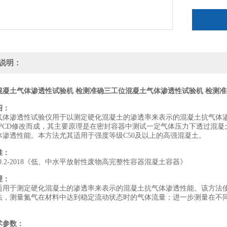
说明：
混凝土气体渗透性试验机 检测准确
三工位混凝土气体渗透性试验机 检测准
绍：
气体渗透性试验仪用于以测定硬化混凝土的渗透率来表示的混凝土抗气体渗
116-PCD修改而成，其主要原理是在密封容器中测试一定气体压力下透过
体渗透性能。本方法尤其适用于强度等级C50及以上的高强混凝土。
准：
900.2-2018《低、中水平放射性废物高完整性容器混凝土容器》
理：
适用于测定硬化混凝土的渗透率来表示的混凝土抗气体渗透性能。该方法
法，测量氮气在材料中达到稳定流动状态时的气体流量；进一步测量在不
术参数：