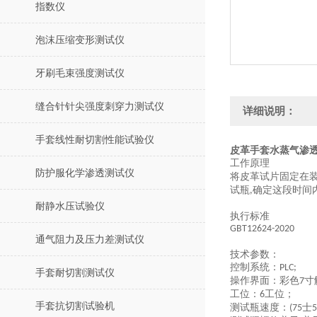
指数仪
泡沫压缩变形测试仪
牙刷毛束强度测试仪
缝合针针尖强度刺穿力测试仪
详细说明：
手套线性耐切割性能试验仪
皮革手套水蒸气渗透
工作原理
防护服化学渗透测试仪
将皮革试片固定在
试瓶
确定这段时间
,
耐静水压试验仪
执行标准
GBT12624-2020
通气阻力及压力差测试仪
技术参数：
控制系统：
PLC;
手套耐切割测试仪
操作界面：彩色
寸
7
工位：
工位；
6
手套抗切割试验机
测试瓶速度：
士
(75
5