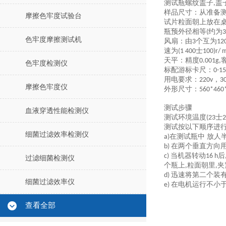
测试瓶螺纹盖子
盖
,
样品尺寸：从准备
摩擦色牢度试验台
试片粒面朝上放在
瓶预外径相等
约为
(
色牢度摩擦测试机
风扇
：
由
个互为
3
12
速为
士
(1 400
100)r/ m
天平：精度
0.001g,
色牢度检测仪
标配游标卡尺：
0-1
用电要求：
，
220v
3
摩擦色牢度仪
外形尺寸：
560*46
测试步骤
血液穿透性能检测仪
测试环境温度
士
(23
2
测试按以下顺序进
细菌过滤效率检测仪
在测试瓶中 放人
a)
在两个垂直方向
b)
当机器转动
后
c)
16 h
过滤细菌检测仪
个瓶上
粒面朝里
夹
,
,
迅速将第二个装
d)
细菌过滤效率仪
在电机运行不小
e)
查看全部