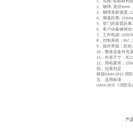
、头模
铝制材料
1
:
、钢球
直径
2
:
6mm
、钢球发射速度
3
: 
、测速距离
4
: 150m
、管门距面置距离
5
、
客户自备
钢球动
6
、工作电源
7
: 220V5
，控制系统：
8
PLC
，操作界面：彩色
9
，整体设备外壳
10
，外形尺寸：长
11
1
，用电要求：
12
220
四、结果判定
根据
消防
GA44-2015
五、适用标准
《消防头
GA44-2015
产