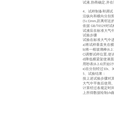
试液
协商确定
并在
,
,
、
试样制备和
调试
4
沿纵向和横向分别
±
距离邻近
(5
1)mm,
依据
对试
GB/T6529
试液应在标准大气
试验步骤
试验在标准大气中
将试样垂直夹在横
a)
将一根玻璃棒
b)
(6.2.
调整试样位置
使
C)
,
降低横梁架使液面
d)
用秒表
开始计
(6.2.6)
在分别经过
、
e)
10s
3
、试验结果：
5
按上述试验步骤对
大气中平衡后使用
计算经过各规定时
上所得数据绘制
ch