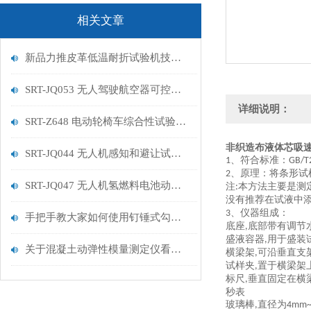
相关文章
新品力推皮革低温耐折试验机技术讲解
SRT-JQ053 无人驾驶航空器可控性试验机的特点有哪些
详细说明：
SRT-Z648 电动轮椅车综合性试验机的简单介绍
非织造布液体芯吸速
SRT-JQ044 无人机感知和避让试验机的简单介绍
、符合标准：
1
GB/T
、原理：
将条形试
2
SRT-JQ047 无人机氢燃料电池动力系统试验机用途有哪些 符合标准
注
本方法主要是测
:
没有推荐在试液中
、
仪器
组成：
3
手把手教大家如何使用钉锤式勾丝性测试机
底座
底部带有调节
,
盛液容器
用于盛装
,
关于混凝土动弹性模量测定仪看这一篇就够了
横梁架
可沿垂直支
,
试样夹
置于横梁架
,
标尺
垂直固定在横
,
秒表
玻璃棒
直径为
,
4mm~