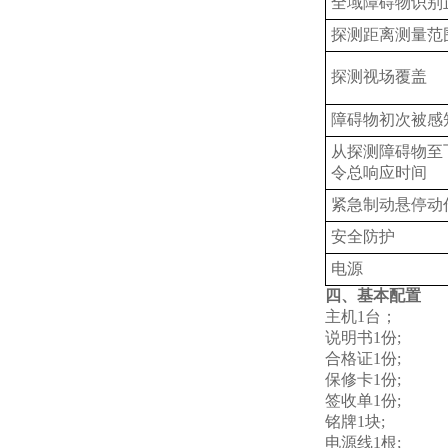
全域障碍物识别
探测距离测量范
探测视场覆盖
障碍物初次被感
从探测障碍物至
令总响应时间
紧急制动悬停动
安全防护
电源
四、基本配置
主机1台；
说明书1份;
合格证1份;
保修卡1份;
签收单1份;
铭牌1块;
电源线1根;