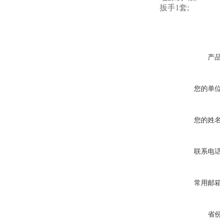
扳手1套;
产
您的单
您的姓
联系电
常用邮
省