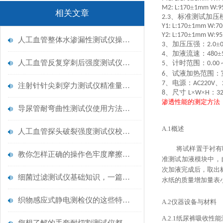
±
M2: L:170
1mm W:9
相关文章
、标准测试加压
2.3
±
Y1: L:170
1mm W:70
±
Y2: L:170
1mm W:95
人工血管整体水渗漏性测试仪操作中最容易出错的步骤
、加压压强：
±
3
2.0
0
、加液流速：
±
4
480
人工血管反复穿刺后强度测试仪是什么？透析患者的“生命管“质量靠它把关！
、计时范围：
5
0.00
、试液加热范围：
6
、电源：
、
7
AC220V
注射针针尖刺穿力测试仪精准量化针尖锋利度，构筑临床安全防线
、尺寸
×
×
：
8
L
W
H
3
渗透性能的测定方法
导尿管耐弯曲性测试仪使用方法与操作规范
A.1
概述
人工血管探头破裂强度测试仪校准规范：精准赋能医疗安全的技术基准
将试样置于衬有
教你怎样正确的操作色牢度摩擦测试机
准测试加液模块中，
次加液完成后，取出
细菌过滤测试仪基础知识，一篇搞定
水纸的质量增加量表
织物感应式静电测检仪的这些特点很少有人都知道
A.2
仪器设备与材料
A.2.1
纸尿裤吸收性能