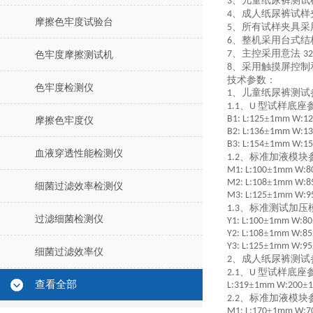
、儿童纸尿裤测试
3
、成人纸尿裤试样
4
摩擦色牢度试验台
、所有试样夹具采
5
、整机采用台式结
6
、主控采用意法
7
3
色牢度摩擦测试机
、采用触摸屏控制
8
技术参数：
色牢度检测仪
、儿童纸尿裤测试
1
、
型试样底座
1.1
U
±
B1: L:125
1mm W:12
摩擦色牢度仪
±
B2: L:136
1mm W:13
±
B3: L:154
1mm W:15
血液穿透性能检测仪
、标准加液模块
1.2
±
M1: L:100
1mm W:8
±
M2: L:108
1mm W:8
细菌过滤效率检测仪
±
M3: L:125
1mm W:9
、标准测试加压
1.3
过滤细菌检测仪
±
Y1: L:100
1mm W:80
±
Y2: L:108
1mm W:85
±
Y3: L:125
1mm W:95
细菌过滤效率仪
、成人纸尿裤测试
2
、
型试样底座
2.1
U
查看全部
±
±
L:319
1mm W:200
、标准加液模块
2.2
±
M1: L:170
1mm W:7