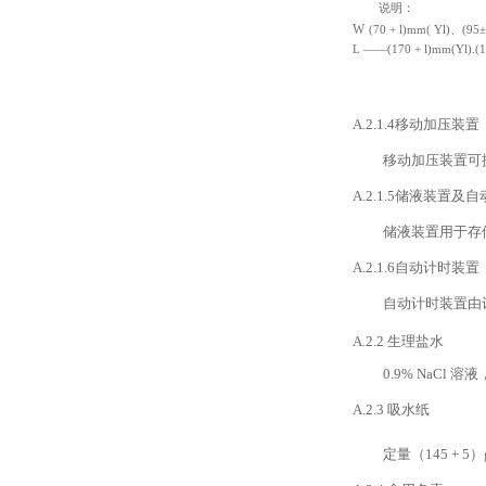
说明：
W
(70 +
l)mm( Yl)
、
(
95±
L
——
(170 + l)mm(Yl).
A.2.1.4
移动加压装置
移动加压装置可
A.2.1.5
储液装置及自
储液装置用于存
A.2.1.6
自动计时装置
自动计时装置由
A.2.2
生理盐水
0.9% NaCl
溶液
A.2.3
吸水纸
定量
（
145 + 5）