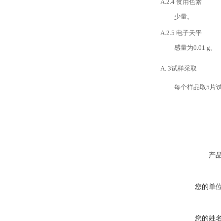
A.2.4
食用色素
少量。
A.2.5
电子天平
感量为
0.01 g
。
A.
3
试样采取
每个样品取
5
片
产
您的单
您的姓