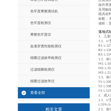
控制系
操作界
采用触
色牢度摩擦测试机
模具材
标配：
色牢度检测仪
储柜：
落地式
摩擦色牢度仪
、儿童
1
、
1.1
U
B1: L:12
血液穿透性能检测仪
B2: L:13
B3: L:15
细菌过滤效率检测仪
、标
1.2
M1: L:10
M2: L:10
过滤细菌检测仪
M3: L:12
、标
1.3
细菌过滤效率仪
Y1: L:10
Y2: L:10
Y3: L:12
查看全部
、成人
2
、
2.1
U
±
L:319
1
相关文章
、标
2.2