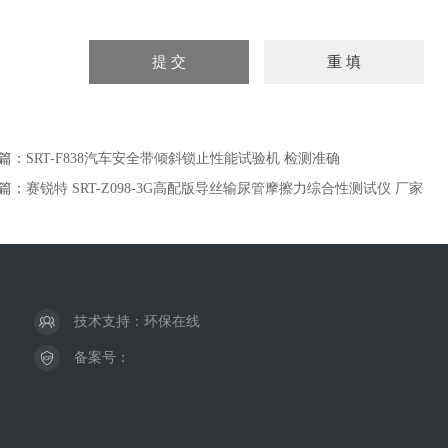
篇：
SRT-F838汽车安全带倾斜锁止性能试验机 检测准确
篇：
赛锐特 SRT-Z098-3G高配版导丝输尿管摩擦力综合性测试仪 厂家
技术支持：
环保在线
备案号：