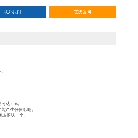
联系我们
在线咨询
定。
可达±
。
1%
性能产生任何影响。
加压模块
个。
3