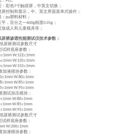
统：
PLC;
面：彩色
寸触摸屏，中英文切换；
7
摸屏控制和显示，中、英文界面菜单式操作；
料：
塑料材料；
pu
天平，
百分之一
精度
；
600g
0.01g
置放成人和儿童模具等；
纸尿裤渗透性能测试仪
技术参数：
纸尿裤测试参数尺寸
型试样底座参数：
±
±
5
1mm W:122
1mm
±
±
6
1mm W:135
1mm
±
±
4
1mm W:152
1mm
准加液模块参数：
±
±
0
1mm W:80
1mm
±
±
8
1mm W:85
1mm
±
±
5
1mm W:95
1mm
准测试加压模块：
±
±
0
1mm W:80
1mm
±
±
8
1mm W:85
1mm
±
±
5
1mm W:95
1mm
纸尿裤测试参数尺寸
型试样底座参数：
±
mm W:200
1mm
准加液模块参数：