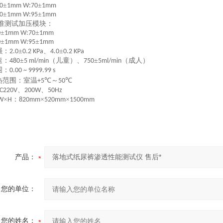
±
±
0
1mm W:70
1mm
±
±
0
1mm W:95
1mm
准测试加压模块：
±
±
0
1mm W:70
1mm
±
±
0
1mm W:95
1mm
强：
±
、
±
2.0
0.2 KPa
4.0
0.2 KPa
速：
±
（儿童）、
±
（成人）
480
5 ml/min
750
5ml/min
围：
0.00
~
9999.99 s
热范围：室温
℃～
℃
+5
50
、
、
C220V
200W
50Hz
×
：
×
×
W
H
820mm
520mm
1500mm
产品：
您的单位：
您的姓名：