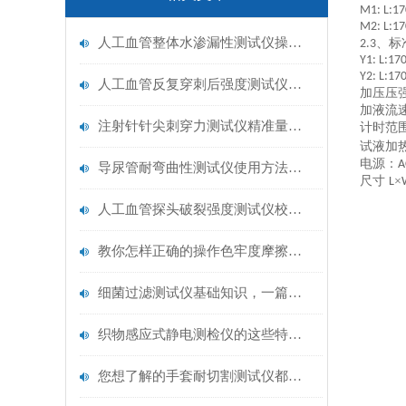
M1: L:17
M2: L:17
人工血管整体水渗漏性测试仪操作中最容易出错的步骤
、标
2.3
Y1: L:17
Y2: L:17
人工血管反复穿刺后强度测试仪是什么？透析患者的“生命管“质量靠它把关！
加压压
加液流
注射针针尖刺穿力测试仪精准量化针尖锋利度，构筑临床安全防线
计时范
试液加
电源：
A
导尿管耐弯曲性测试仪使用方法与操作规范
尺寸
×
L
人工血管探头破裂强度测试仪校准规范：精准赋能医疗安全的技术基准
教你怎样正确的操作色牢度摩擦测试机
细菌过滤测试仪基础知识，一篇搞定
织物感应式静电测检仪的这些特点很少有人都知道
您想了解的手套耐切割测试仪都在这里了