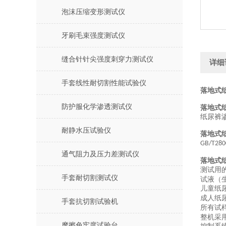
泡沫压缩变形测试仪
牙刷毛束强度测试仪
缝合针针尖强度刺穿力测试仪
详细
手套线性耐切割性能试验仪
落地式
防护服化学渗透测试仪
落地式
纸尿裤
耐静水压试验仪
落地式
GB/T280
通气阻力及压力差测试仪
落地式
测试用
手套耐切割测试仪
试液（
儿童纸
成人纸
手套抗切割试验机
所有试
整机采
摩擦色牢度试验台