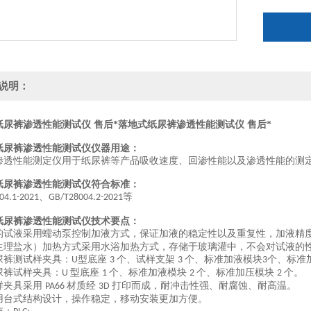
说明：
纸尿裤渗透性能测试仪 售后*
落地式纸尿裤渗透性能测试仪 售后*
纸尿裤渗透性能测试仪
仪器用途：
渗透性能测定仪用于纸尿裤等产品吸收速度、回渗性能以及渗透性能的测
纸尿裤渗透性能测试仪
符合标准：
、
等
04.1-2021
GB/T28004.2-2021
纸尿裤渗透性能测试仪
技术要点：
的试液采用蠕动泵控制加液方式，保证加液的稳定性以及重复性，加液精度
生理盐水）加热方式采用水浴加热方式，存储于玻璃灌中，不会对试液的
尿裤测试样夹具：
型底座
个、试样支架
个、标准加液模块
个、标准
U
3
3
3
尿裤试样夹具：
型底座
个、标准加液模块
个、标准加压模块
个。
U
1
2
2
样夹具采用
材质经
打印而成，耐冲击性强、耐腐蚀、耐高温。
PA66
3D
用台式结构设计，操作稳定，移动安装更加方便。