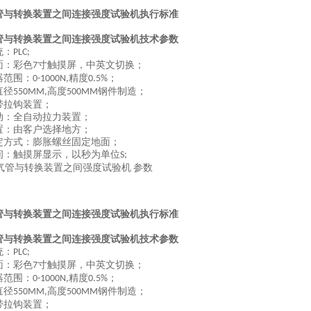
管与转换装置之间连接强度试验机
执行标准
管与转换装置之间连接强度试验机
技术参数
统：
PLC;
面：彩色
寸触摸屏，中英文切换；
7
器范围：
精度
；
0-1000N,
0.5%
直径
高度
钢件制造；
550MM,
500MM
带拉钩装置；
动：全自动拉力装置；
置：由客户选择地方；
定方式：膨胀螺丝固定地面；
间：触摸屏显示，以秒为单位
S;
管与转换装置之间连接强度试验机
执行标准
管与转换装置之间连接强度试验机
技术参数
统：
PLC;
面：彩色
寸触摸屏，中英文切换；
7
器范围：
精度
；
0-1000N,
0.5%
直径
高度
钢件制造；
550MM,
500MM
带拉钩装置；