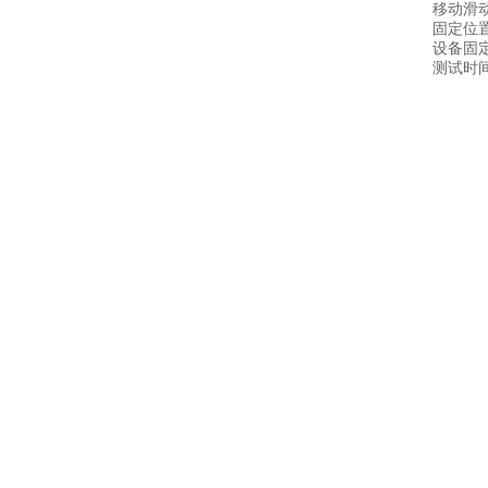
移动滑
固定位
设备固
测试时