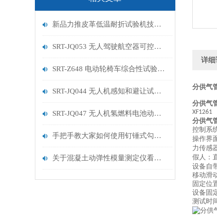
新品力推皮革低温耐折试验机技术讲解
SRT-JQ053 无人驾驶航空器可控性试验机的特点有哪些
详细
SRT-Z648 电动轮椅车综合性试验机的简单介绍
分供气
SRT-JQ044 无人机感知和避让试验机的简单介绍
分供气
XF1261
SRT-JQ047 无人机氢燃料电池动力系统试验机用途有哪些 符合标准
分供气
控制系
手把手教大家如何使用钉锤式勾丝性测试机
操作界
力传感
假人：
关于混凝土动弹性模量测定仪看这一篇就够了
设备自
移动滑
固定位
设备固
测试时