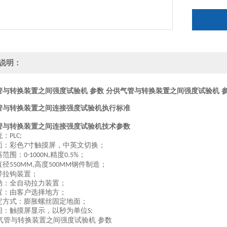
说明：
管与转换装置之间强度试验机 参数
分供气管与转换装置之间强度试验机 
管与转换装置之间连接强度试验机
执行标准
管与转换装置之间连接强度试验机
技术参数
统：
PLC;
面：彩色
寸触摸屏，中英文切换；
7
器范围：
精度
；
0-1000N,
0.5%
直径
高度
钢件制造；
550MM,
500MM
带拉钩装置；
动：全自动拉力装置；
置：由客户选择地方；
定方式：膨胀螺丝固定地面；
间：触摸屏显示，以秒为单位
S;