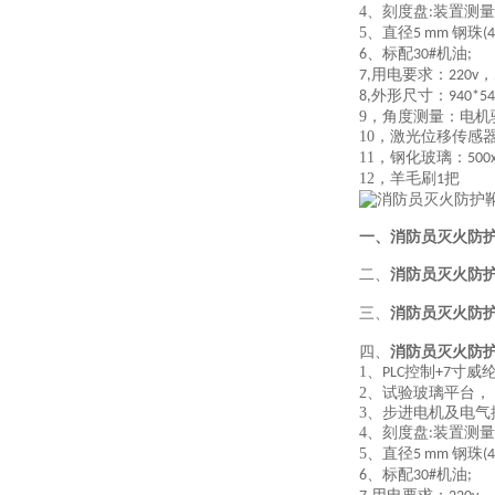
4、
刻度盘
装置测量
:
5、
直径
钢珠
5 mm
(4
、
标配
机油
6
30#
;
用电要求：
，
7,
220v
外形尺寸：
8,
940*5
9，
角度测量：电机
10，
激光位移传感
11，
钢化玻璃：
50
12，
羊毛刷
把
1
一、消防员灭火防
二、
消防员灭火防
三、
消防员灭火防
四、
消防员灭火防
1、
控制
寸威
PLC
+
7
2、
试验玻璃平台，
3、
步进电机及电气
4、
刻度盘
装置测量
:
5、
直径
钢珠
5 mm
(4
、
标配
机油
6
30#
;