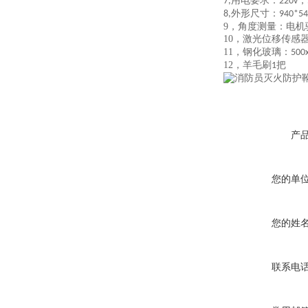
用电要求：
，
7,
220v
外形尺寸：
8,
940*5
9，
角度测量：电机
10，
激光位移传感
11，
钢化玻璃：
50
12，
羊毛刷
把
1
产
您的单
您的姓
联系电