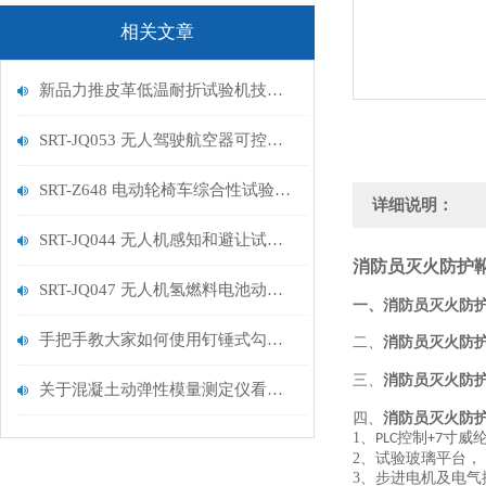
相关文章
新品力推皮革低温耐折试验机技术讲解
SRT-JQ053 无人驾驶航空器可控性试验机的特点有哪些
SRT-Z648 电动轮椅车综合性试验机的简单介绍
详细说明：
SRT-JQ044 无人机感知和避让试验机的简单介绍
消防员灭火防护
SRT-JQ047 无人机氢燃料电池动力系统试验机用途有哪些 符合标准
一、消防员灭火防
手把手教大家如何使用钉锤式勾丝性测试机
二、
消防员灭火防
三、
消防员灭火防
关于混凝土动弹性模量测定仪看这一篇就够了
四、
消防员灭火防
1、
控制
寸威
PLC
+
7
2、
试验玻璃平台，
3、
步进电机及电气