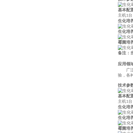
基本配
主机
台
1
生化培
生化培
霉菌培
备注：
应用领
广
验，各
技术参
基本配
主机
台
1
生化培
生化培
霉菌培