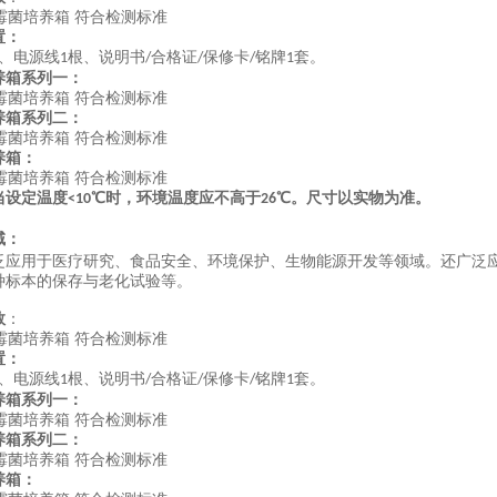
置：
、电源线
根、说明书
合格证
保修卡
铭牌
套。
1
/
/
/
1
养箱系列一：
养箱系列二：
养箱：
当设定温度
℃时，环境温度应不高于
℃。尺寸以实物为准。
<10
26
域：
泛应用于医疗研究、食品安全、环境保护、生物能源开发等领域。还广泛
种标本的保存与老化试验等。
数
：
置：
、电源线
根、说明书
合格证
保修卡
铭牌
套。
1
/
/
/
1
养箱系列一：
养箱系列二：
养箱：