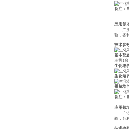
备注：
应用领
广
验，各
技术参
基本配
主机
台
1
生化培
生化培
霉菌培
备注：
应用领
广
验，各
技术参