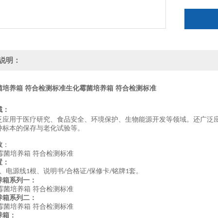
说明：
菌培养箱 符合检测标准
生化霉菌培养箱 符合检测标准
域：
泛应用于医疗研究、食品安全、环境保护、生物能源开发等领域。还广泛
种标本的保存与老化试验等。
数
：
置：
、电源线
根、说明书
合格证
保修卡
铭牌
套。
1
/
/
/
1
养箱系列一：
养箱系列二：
养箱：