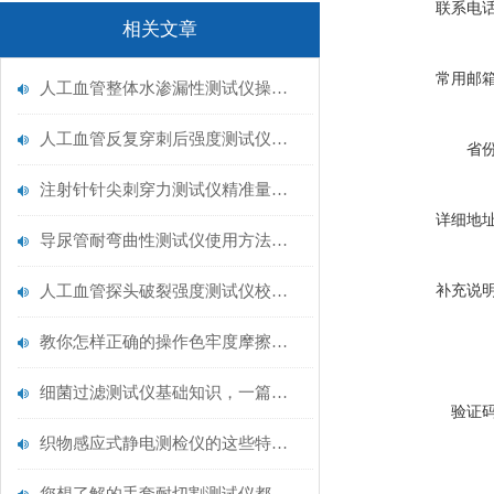
联系电
相关文章
常用邮
人工血管整体水渗漏性测试仪操作中最容易出错的步骤
人工血管反复穿刺后强度测试仪是什么？透析患者的“生命管“质量靠它把关！
省
注射针针尖刺穿力测试仪精准量化针尖锋利度，构筑临床安全防线
详细地
导尿管耐弯曲性测试仪使用方法与操作规范
人工血管探头破裂强度测试仪校准规范：精准赋能医疗安全的技术基准
补充说
教你怎样正确的操作色牢度摩擦测试机
细菌过滤测试仪基础知识，一篇搞定
验证
织物感应式静电测检仪的这些特点很少有人都知道