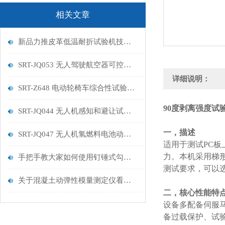
相关文章
新品力推皮革低温耐折试验机技术讲解
SRT-JQ053 无人驾驶航空器可控性试验机的特点有哪些
详细说明：
SRT-Z648 电动轮椅车综合性试验机的简单介绍
90度剥离强度试
SRT-JQ044 无人机感知和避让试验机的简单介绍
一，描述
SRT-JQ047 无人机氢燃料电池动力系统试验机用途有哪些 符合标准
适用于测试PC
力。本机采用梯
手把手教大家如何使用钉锤式勾丝性测试机
测试要求，可以
关于混凝土动弹性模量测定仪看这一篇就够了
二，核心性能特
设备多配备伺服马
备过载保护、试