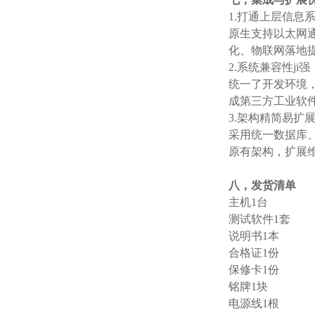
1.‌打通上层信息系
原生支持以太网
化、物联网落地
2.‌系统兼容性ji强‌
统一了开发环境，
成第三方工业软
3.‌架构精简易扩展
采用统一数据库
原有架构，扩展
八，发货清单
主机1台
测试软件1套
说明书1本
合格证1份
保修卡1份
铭牌1块
电源线1根