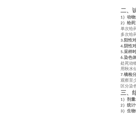
二、
）动物
1
）给药
2
单次给
多次给
阳性
3.
阴性
4.
采样
5.
染色
6.
处死动
用秋水
镜检
7.
观察至
区分染
三、
）剂量
1
）统计
2
）生物
3