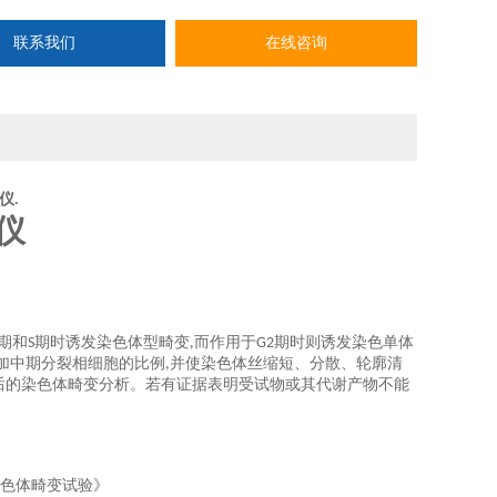
联系我们
在线咨询
仪.
仪
期和
期时诱发染色体型畸变
而作用于
期时则诱发染色单体
S
,
G2
加中期分裂相细胞的比例
并使染色体丝缩短、分散、轮廓清
,
后的染色体畸变分析。若有证据表明受试物或其代谢产物不能
色体畸变试验》