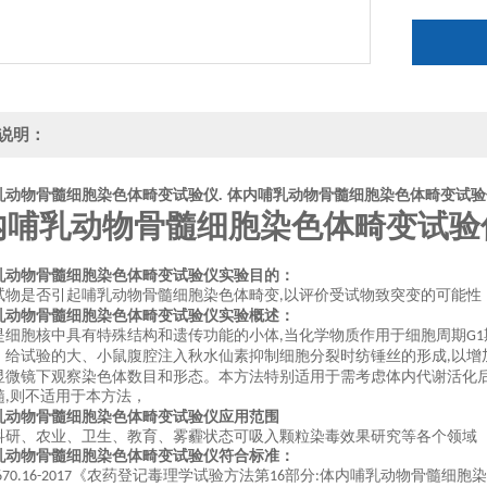
说明：
乳动物骨髓细胞染色体畸变试验仪.
体内哺乳动物骨髓细胞染色体畸变试验
内哺乳动物骨髓细胞染色体畸变试验
乳动物骨髓细胞染色体畸变试验仪
实验目的：
试物是否引起哺乳动物骨髓细胞染色体畸变
以评价受试物致突变的可能性
,
乳动物骨髓细胞染色体畸变试验仪
实验概述：
是细胞核中具有特殊结构和遗传功能的小体
当化学物质作用于细胞周期
,
G1
。给试验的大、小鼠腹腔注入秋水仙素抑制细胞分裂时纺锤丝的形成
以增
,
显微镜下观察染色体数目和形态。本方法特别适用于需考虑体内代谢活化
髓
则不适用于本方法，
,
乳动物骨髓细胞染色体畸变试验仪
应用范围
科研、农业、卫生、教育、雾霾状态可吸入颗粒染毒效果研究等各个领域
乳动物骨髓细胞染色体畸变试验仪
符合标准：
《农药登记毒理学试验方法第
部分
体内哺乳动物骨髓细胞染
670.1
6
-2017
16
: