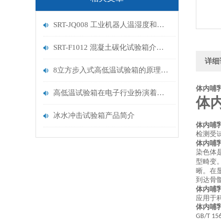
SRT-JQ008 工业机器人温湿度和气压试验箱的应用介绍 符合检测标准
SRT-F1012 混凝土碳化试验箱介绍 操作简单便捷
详细
8立方步入式高低温试验箱的原理是什么 提供技术指导 山东赛锐特
体内哺
高低温试验箱在电子行业扮演着关键的角色
体
冰水冲击试验箱产品简介
体内哺
检测受
体内哺
染色体
型畸变
晰。在
到达骨
体内哺
应用于
体内哺
GB/T 15