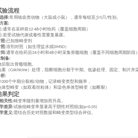
试验流程
选择
常用啮齿类动物（大鼠或小鼠），通常每组至少
只
性别。
:
5
/
方案
:
药
通常在采样前
小时给药（覆盖细胞周期）
:
12-48
药
若受试物代谢或毒性需重复暴露。
:
对照
已知致畸变剂
:
对照
溶剂对照（如生理盐水或
）
:
DMSO
时间
通常在给药后
小时和
小时采集骨髓细胞（覆盖不同细胞周期阶段
:
24
48
体制备
:
物后取出骨髓细胞。
仙素（
）处理，阻断细胞分裂于中期。低渗处理、固定、制片并
Colchicine
分析
:
少
个中期分裂相
动物，记录畸变类型和频率，
200
/
色体型畸变（如双着丝粒体）和染色单体型畸变（如断裂）
结果判定
相关性
畸变率随剂量增加而升高。
:
学差异
试验组畸变率显著高于阴性对照组
如
:
(
p<0.05)
学意义
需结合历史对照数据和畸变类型综合评估。
: