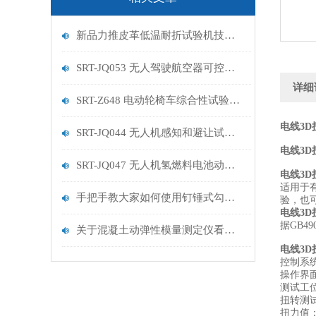
新品力推皮革低温耐折试验机技术讲解
SRT-JQ053 无人驾驶航空器可控性试验机的特点有哪些
详细
SRT-Z648 电动轮椅车综合性试验机的简单介绍
电线3D
SRT-JQ044 无人机感知和避让试验机的简单介绍
电线3
SRT-JQ047 无人机氢燃料电池动力系统试验机用途有哪些 符合标准
电线3
适用于
手把手教大家如何使用钉锤式勾丝性测试机
验，也
电线3
据GB490
关于混凝土动弹性模量测定仪看这一篇就够了
电线3
控制系统
操作界
测试工
扭转测试
扭力值：0