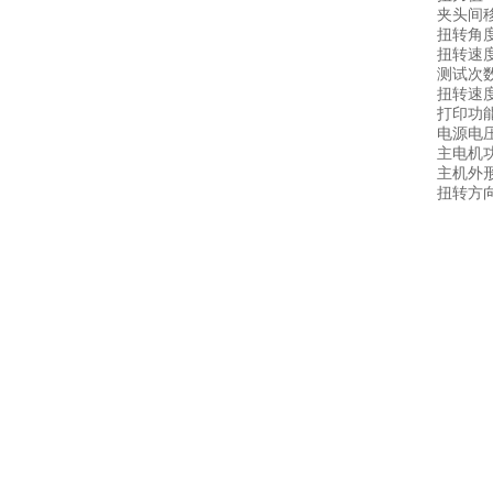
夹头间移
扭转角度
扭转速度
测试次数：
扭转速
打印功
电源电压：
主电机功
主机外形尺
扭转方