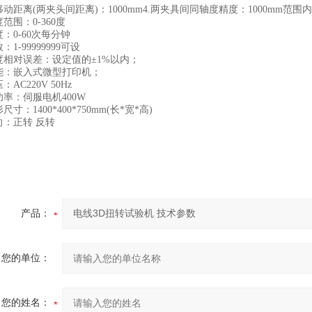
动距离(两夹头间距离)：1000mm4.两夹具间同轴度精度：1000mm范围内≤
范围：0-360度
：0-60次每分钟
1-99999999可设
度相对误差：设定值的±1%以内；
能：嵌入式微型打印机；
AC220V 50Hz
率：伺服电机400W
寸：1400*400*750mm(长*宽*高)
向：正转 反转
产品：
您的单位：
您的姓名：