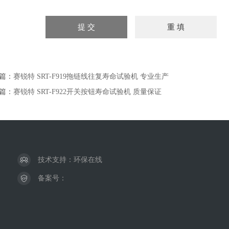
篇：
赛锐特 SRT-F919拖链线往复寿命试验机 专业生产
篇：
赛锐特 SRT-F922开关按钮寿命试验机 质量保证
技术支持：
环保在线
备案号：