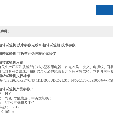
说明：
扭转试验机 技术参数
电线3D扭转试验机 技术参数
D扭转试验机 可边弯曲边扭转的试验仪
D扭转试验机用途：
有关生产厂家和质检部门对小型家用电器：如电吹风、发夹、电源线、耳
可以对各种金属线之扭断强度及漆包线漆膜之耐扭次数试验。本机具有扭
D扭转试验机执行标准
9.4/IS02627/R957/CNS-1111/8938UDC621.315.14/620.175及JS3005等
D扭转试验机产品参数：
：PLC;
面：彩色7寸触摸屏，中英文切换；
位：3工位可选择多工位
砝码：5KG
-10N.m