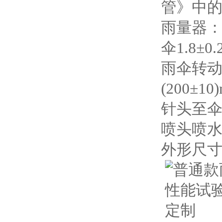
管》中的2
雨量器：转速
伞1.8±0
雨伞转动
(200±10
针头至伞
喷头喷水：3
外形尺寸：2