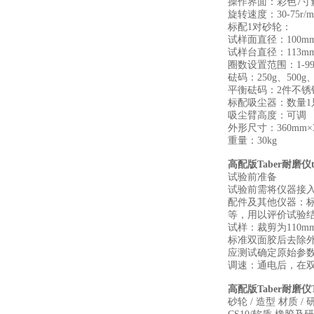
操作界面：彩色7寸
旋转速度：30-75r
标配1对砂轮：
试样面直径：100m
试样台直径：113m
圈数设置范围：1-99
砝码：250g、500g
平衡砝码：2件不锈
标配吸尘器：数量1
吸尘臂高度：可调
外形尺寸：360mm×3
重量：30kg
高配版Taber耐磨仪
试验前准备
试验前需将仪器接
配件及其他仪器：标
等，用以评价试验
试样：裁剪为110
标准双面胶后去除外
应测试确定原始参数
调速：通电后，在
高配版Taber耐磨仪
砂轮 / 造型 材质 /