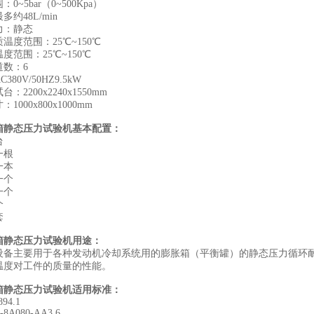
0~5bar（0~500Kpa）
多约48L/min
力：静态
温度范围：25℃~150℃
度范围：25℃~150℃
道数：6
380V/50HZ9.5kW
：2200x2240x1550mm
1000x800x1000mm
箱静态压力试验机基本配置：
台
一根
一本
一个
一个
个
套
箱静态压力试验机用途：
设备主要用于各种发动机冷却系统用的膨胀箱（平衡罐）的静态压力循环
温度对工件的质量的性能。
箱静态压力试验机适用标准：
94.1
-8A080-AA3.6