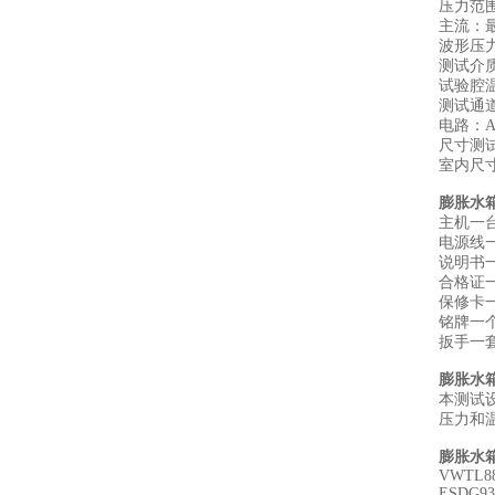
压力范围：
主流：最
波形压
测试介质
试验腔温
测试通
电路：AC
尺寸测试台
室内尺寸：
膨胀水
主机一
电源线
说明书
合格证
保修卡
铭牌一
扳手一
膨胀水
本测试
压力和
膨胀水
VWTL88
ESDG93