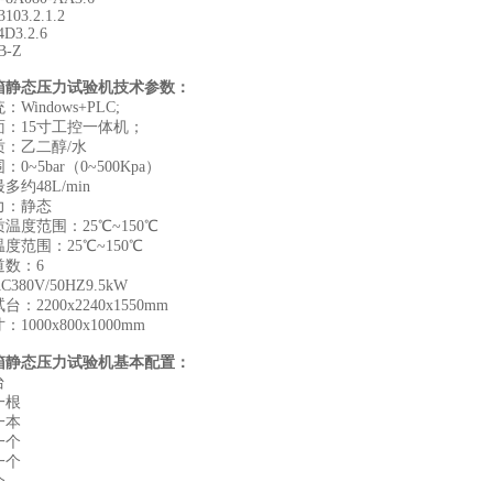
103.2.1.2
D3.2.6
B-Z
箱静态压力试验机技术参数：
Windows+PLC;
面：15寸工控一体机；
质：乙二醇/水
0~5bar（0~500Kpa）
多约48L/min
力：静态
温度范围：25℃~150℃
度范围：25℃~150℃
道数：6
380V/50HZ9.5kW
：2200x2240x1550mm
1000x800x1000mm
箱静态压力试验机基本配置：
台
一根
一本
一个
一个
个