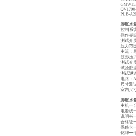
GMW153
QV17004
PLB-A2
膨胀水
控制系统：
操作界
测试介
压力范围：
主流：最
波形压
测试介质
试验腔温
测试通
电路：AC
尺寸测试台
室内尺寸：
膨胀水
主机一
电源线
说明书
合格证
保修卡
铭牌一