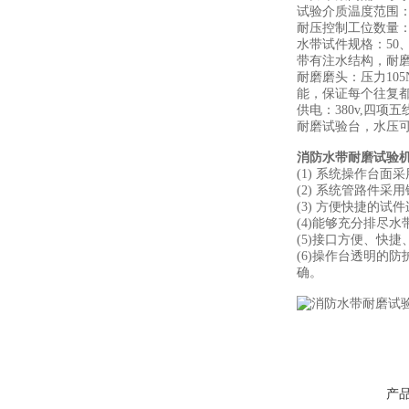
试验介质温度范围
耐压控制工位数量
水带试件规格：50、
带有注水结构，耐
耐磨磨头：压力105
能，保证每个往复
供电：380v,四项五线
耐磨试验台，水压可在
消防水带耐磨试验
(1) 系统操作台
(2) 系统管路件
(3) 方便快捷的
(4)能够充分排尽
(5)接口方便、快捷
(6)操作台透明的
确。
产