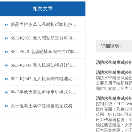
相关文章
新品力推皮革低温耐折试验机技术讲解
SRT-JQ053 无人驾驶航空器可控性试验机的特点有哪些
详细说明：
SRT-Z648 电动轮椅车综合性试验机的简单介绍
消防水带耐磨试验机
SRT-JQ044 无人机感知和避让试验机的简单介绍
消防水带耐磨试验
消防水带耐磨试验台-
SRT-JQ047 无人机氢燃料电池动力系统试验机用途有哪些 符合标准
主要是用于编织性消
顺时针旋转，压力105
手把手教大家如何使用钉锤式勾丝性测试机
消防水带耐磨试验
控制系统：PLC+Wi
关于混凝土动弹性模量测定仪看这一篇就够了
操作界面：彩色12
范围：0~12MPa可
压力传感器精度：0.5
稳压装置耐压：大于1
压力采集间隔：小于15