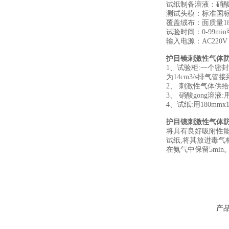
试纸制备溶液：硝酸g
测试头模：标准国
覆盖绒布：面质量18
试验时间：0-99mi
输入电源：AC220V 
护目镜刺激性气体
1、试验柜:一个密
为14cm3/s排气管
2、 刺激性气体供
3、 硝酸gong溶液
4、试纸:用180m
护目镜刺激性气体
将具有良好吸附性能
试纸,将其放进毒气
在氨气中保留5mi
产