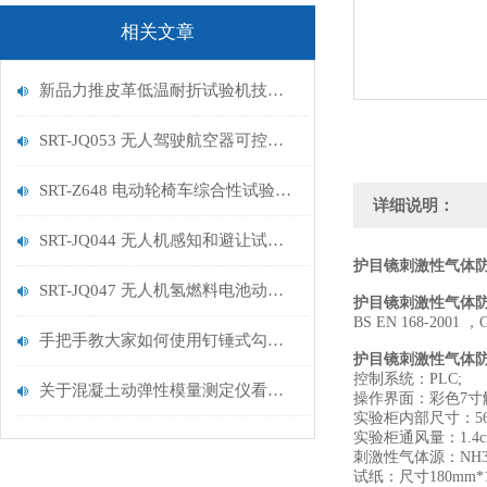
相关文章
新品力推皮革低温耐折试验机技术讲解
SRT-JQ053 无人驾驶航空器可控性试验机的特点有哪些
SRT-Z648 电动轮椅车综合性试验机的简单介绍
详细说明：
SRT-JQ044 无人机感知和避让试验机的简单介绍
护目镜刺激性气体防
SRT-JQ047 无人机氢燃料电池动力系统试验机用途有哪些 符合标准
护目镜刺激性气体
BS EN 168-2001 
手把手教大家如何使用钉锤式勾丝性测试机
护目镜刺激性气体
控制系统：PLC;
关于混凝土动弹性模量测定仪看这一篇就够了
操作界面：彩色7寸
实验柜内部尺寸：560
实验柜通风量：1.4cm
刺激性气体源：NH
试纸：尺寸180mm