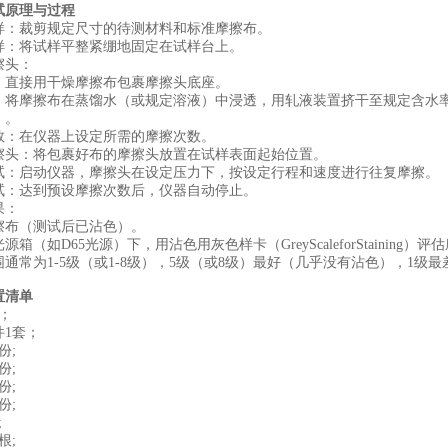
试原理与过程
试样：‌裁剪规定尺寸的待测材料和标准摩擦布。
试样：‌将试样平整紧绷地固定在试样台上。
擦头：‌
：‌直接用干燥摩擦布包裹摩擦头底座。
擦：‌将摩擦布在蒸馏水（或规定溶液）中浸透，用轧液装置挤干至规定含水率
）。
数：‌在仪器上设定所需的摩擦次数。
摩擦头：‌将包裹好布的摩擦头放置在试样表面起始位置。
测试：‌启动仪器，摩擦头在设定压力下，按设定行程和速度进行往复摩擦。
测试：‌达到预设摩擦次数后，仪器自动停止。
：‌
擦布（测试后已沾色）。
源箱（如D65光源）下，用沾色用灰色样卡（GreyScaleforStaini
通常为1-5级（或1-8级），5级（或8级）最好（几乎没有沾色），1级
置清单
；
件1套；
份;
份;
份;
份;
;
根;