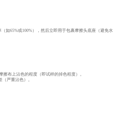
（如65%或100%），然后立即用于包裹摩擦头底座（避免水
ng）评估摩擦布上沾色的程度（即试样的掉色程度）。
最差（严重沾色）。