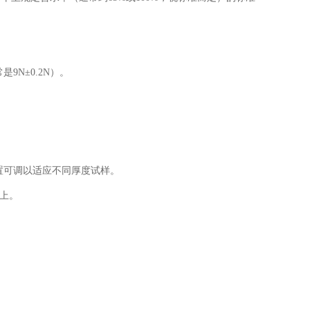
9N±0.2N）。
。
置可调以适应不同厚度试样。
头上。