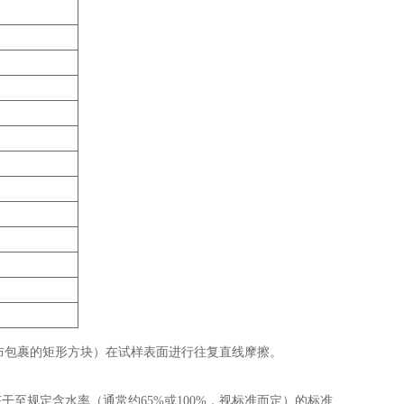
擦布包裹的矩形方块）在试样表面进行往复直线摩擦。
）浸湿并挤干至规定含水率（通常约65%或100%，视标准而定）的标准