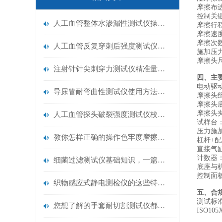
摩擦布
‌控制关
人工血管整体水渗漏性测试仪操作中最容易出错的步骤
‌摩擦行
‌摩擦速
‌摩擦次
人工血管反复穿刺后强度测试仪是什么？透析患者的“生命管“质量靠它把关！
‌施加压
‌摩擦头
注射针针尖刺穿力测试仪精准量化针尖锋利度，构筑临床安全防线
四、主
‌电动
导尿管耐弯曲性测试仪使用方法与操作规范
‌摩擦头
‌摩擦头
‌摩擦
人工血管探头破裂强度测试仪校准规范：精准赋能医疗安全的技术基准
‌试样
‌压力施
教你怎样正确的操作色牢度摩擦测试机
‌杠杆
‌直接气
‌计数
细菌过滤测试仪基础知识，一篇搞定
‌底座与
‌控制面
织物感应式静电测检仪的这些特点很少有人都知道
五、合
测试标
您想了解的手套耐切割测试仪都在这里了
ISO105