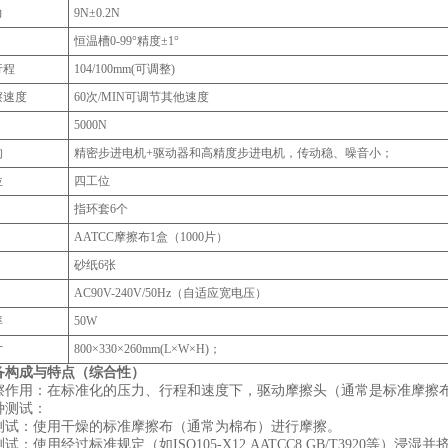
力
9N±0.2N
恒温槽0-99°精度±1°
行程
104/100mm(可调整)
擦速度
60次/MIN可调节其他速度
5000N
构
精密步进电机+驱动器和高精度步进电机，传动稳、噪音小；
位
四工位
指环套6个‌
AATCC摩擦布1盒（1000片）
砂纸6张
AC90V-240V/50Hz（自适应宽电压）
率
50W
寸
800×330×260mm(L×W×H)；
备构成与特点（综合性）
摩擦作用：‌在标准化的压力、行程和速度下，驱动摩擦头（通常是标准摩
种测试：‌
擦测试：‌使用干燥的标准摩擦布（通常为棉布）进行摩擦。
测试：‌使用经过标准规定（如ISO105-X12,AATCC8,GB/T3920等