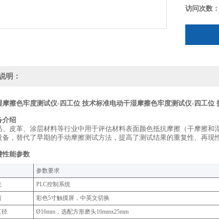
访问次数
说明：
湿摩擦色牢度测试仪-四工位 技术标准
电动干湿摩擦色牢度测试仪-四工位 
备介绍
品、皮革、涂层材料等行业中‌用于评估材料表面颜色抵抗摩擦（干摩擦和
设备，替代了早期的手动摩擦测试方法，提高了测试结果的‌重复性、再现性
键性能参数
‌参数要求‌
‌
PLC控制系统
‌
彩色5寸触摸屏，中英文切换‌
直径
Ø16mm，选配方形磨头16mmx25mm