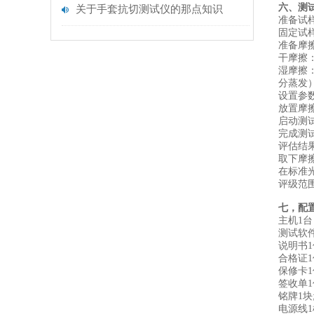
六、测
关于手套抗切测试仪的那点知识
‌准备
‌固定
‌准备摩
‌干摩擦
‌湿摩
分蒸发
‌设置参
‌放置
‌启动
‌完成
‌评估结果
取下摩
在标准光
评级范围
七，配
主机1台
测试软
说明书1
合格证1
保修卡1
签收单1
铭牌1块
电源线1