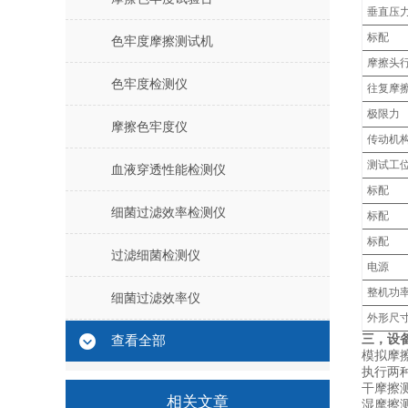
垂直压
标配
色牢度摩擦测试机
摩擦头
色牢度检测仪
往复摩
极限力‌‌
摩擦色牢度仪
传动机
测试工
血液穿透性能检测仪
标配‌‌
细菌过滤效率检测仪
标配
标配
过滤细菌检测仪
电源
整机功
细菌过滤效率仪
外形尺
三，设
查看全部
‌模拟
‌执行两
‌干摩
相关文章
‌湿摩擦