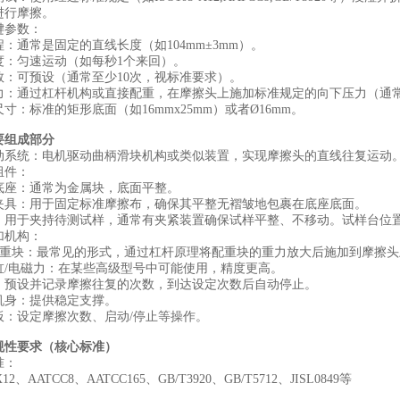
进行摩擦。
键参数：‌
程：‌通常是固定的直线长度（如104mm±3mm）。
度：‌匀速运动（如每秒1个来回）。
数：‌可预设（通常至少10次，视标准要求）。
力：‌通过杠杆机构或直接配重，在摩擦头上施加标准规定的向下压力（通常是
尺寸：‌标准的矩形底面（如16mmx25mm）或者Ø16mm。
要组成部分
驱动系统：‌电机驱动曲柄滑块机构或类似装置，实现摩擦头的直线往复运动
组件：‌
底座：‌通常为金属块，底面平整。
头夹具：‌用于固定标准摩擦布，确保其平整无褶皱地包裹在底座底面。
台：‌用于夹持待测试样，通常有夹紧装置确保试样平整、不移动。试样台位
加机构：‌
+配重块：‌最常见的形式，通过杠杆原理将配重块的重力放大后施加到摩擦
缸/电磁力：‌在某些高级型号中可能使用，精度更高。
器：‌预设并记录摩擦往复的次数，到达设定次数后自动停止。
机身：‌提供稳定支撑。
板：‌设定摩擦次数、启动/停止等操作。
规性要求（核心标准）
准：
X12、AATCC8、AATCC165、GB/T3920、GB/T5712、JISL0849等