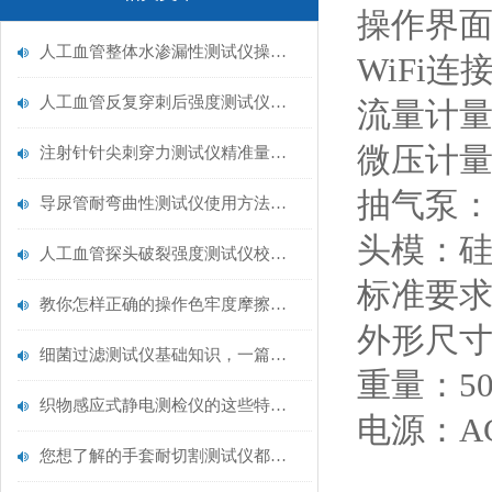
操作界面
人工血管整体水渗漏性测试仪操作中最容易出错的步骤
WiFi连
人工血管反复穿刺后强度测试仪是什么？透析患者的“生命管“质量靠它把关！
流量计量程
微压计量程
注射针针尖刺穿力测试仪精准量化针尖锋利度，构筑临床安全防线
抽气泵：
导尿管耐弯曲性测试仪使用方法与操作规范
头模：
人工血管探头破裂强度测试仪校准规范：精准赋能医疗安全的技术基准
标准要
教你怎样正确的操作色牢度摩擦测试机
外形尺寸：
细菌过滤测试仪基础知识，一篇搞定
重量：50
织物感应式静电测检仪的这些特点很少有人都知道
电源：AC
您想了解的手套耐切割测试仪都在这里了