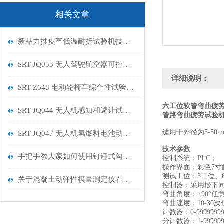
相关文章
新品力推皮革低温耐折试验机技术讲解
SRT-JQ053 无人驾驶航空器可控性试验机的特点有哪些
详细说明：
SRT-Z648 电动轮椅车综合性试验机的简单介绍
六工位软管弯曲疲劳
SRT-JQ044 无人机感知和避让试验机的简单介绍
管路弯曲疲劳试验
适用于外径为5-5
SRT-JQ047 无人机氢燃料电池动力系统试验机用途有哪些 符合标准
技术参数
手把手教大家如何使用钉锤式勾丝性测试机
控制系统：PLC；
操作界面：彩色7寸
测试工位：3工位、
关于混凝土动弹性模量测定仪看这一篇就够了
控制器：采用松下
弯曲角度：±90°任
弯曲速度：10-30
计数器：0-9999
分计数器：1-999