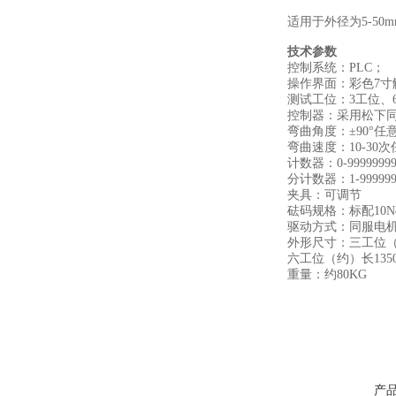
适用于外径为5-5
技术参数
控制系统：PLC；
操作界面：彩色7寸
测试工位：3工位、
控制器：采用松下
弯曲角度：±90°任
弯曲速度：10-30
计数器：0-9999
分计数器：1-999
夹具：可调节
砝码规格：标配10
驱动方式：同服电机
外形尺寸：三工位（约）
六工位（约）长1350m
重量：约80KG
产