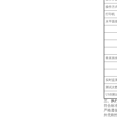
操作方
打印机
水平面
垂直面
实时监
测试次
USB
三、执
符合标
严格遵循 Y
外壳刚