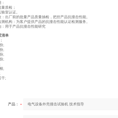
‌：
批量质检；
实验室认证。
业：出厂前的批量产品质量抽检，把控产品抗撞击性能。
检测机构：为客户提供产品的抗撞击性能认证检测服务。
构：用于产品抗撞击性能研究
置清单
；
份;
份;
份;
份;
;
根;
;
干;
产品：