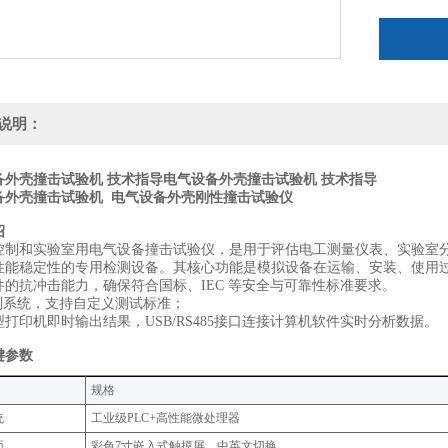
说明：
备外壳撞击试验机 技术指导
电气设备外壳撞击试验机 技术指导
备外壳撞击试验机 电气设备外壳刚性撞击试验仪
绍
控制和实验室用电气设备撞击试验仪，是用于评估电工测量仪表、实验室
性能稳定性的专用检测设备。其核心功能是模拟设备在运输、安装、使用
件的抗冲击能力，确保符合国标、IEC 等安全与可靠性标准要求。
控制系统，支持自定义测试标准；
打印机即时输出结果，USB/RS485接口连接计算机软件实时分析数据。
键参数
规格‌
统
工业级PLC+高性能微处理器
面
彩色7寸嵌入式触摸屏，中英文切换