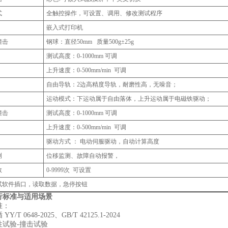
式
全触控操作，可设置、调用、修改测试程序
嵌入式打印机
撞击
钢球：直径50mm 质量500g±25g
测试高度：0-1000mm 可调
上升速度：0-500mm/min 可调
自由导轨：2边高精度导轨，耐磨性高，无噪音；
运动模式：下运动属于自由落体，上升运动属于电磁铁驱动；
撞击
测试高度：0-1000mm 可调
上升速度：0-500mm/min 可调
驱动方式 ： 电动伺服驱动，自动计算高度
测
位移监测、故障自动报警，
数
0-9999次 可设置
测试软件插口，读取数据，急停按钮
行标准与适用场景
准：
Y/T 0648-2025、GB/T 42125.1-2024
性试验-撞击试验