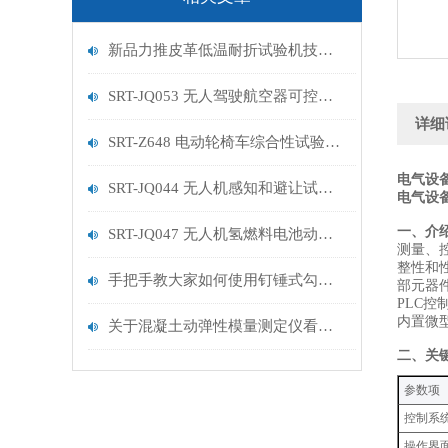
新品力推皮革低温耐折试验机技术讲解
SRT-JQ053 无人驾驶航空器可控性试验机的特点有哪些
详细
SRT-Z648 电动轮椅车综合性试验机的简单介绍
电气设
SRT-JQ044 无人机感知和避让试验机的简单介绍
电气设
‌一、介
SRT-JQ047 无人机氢燃料电池动力系统试验机用途有哪些 符合标准
测量、
整性和
手把手教大家如何使用钉锤式勾丝性测试机
部元器
PLC
内置微型
关于混凝土动弹性模量测定仪看这一篇就够了
‌二、关
‌参数项‌
控制系
操作界