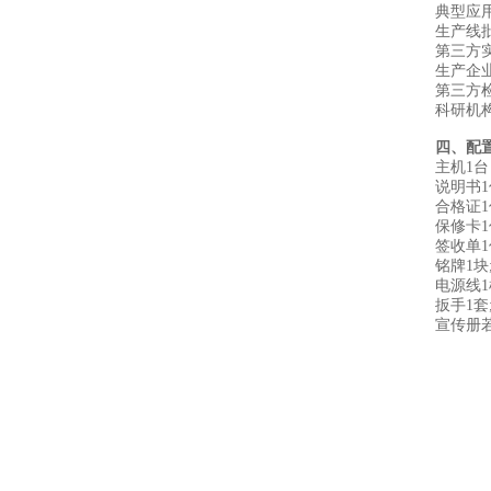
‌典型应用
生产线
第三方
生产企
第三方
科研机
四、配
主机1台
说明书1
合格证1
保修卡1
签收单1
铭牌1块
电源线1
扳手1套
宣传册若