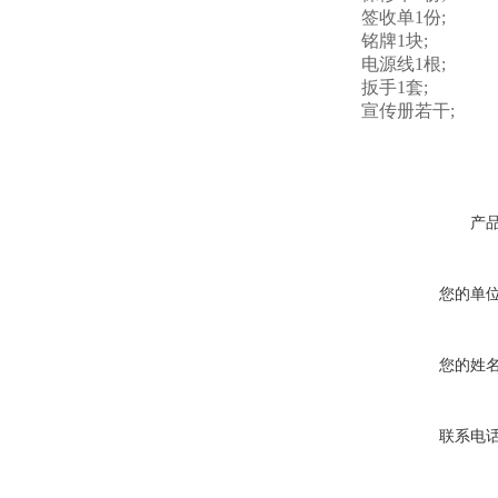
签收单1份;
铭牌1块;
电源线1根;
扳手1套;
宣传册若干;
产
您的单
您的姓
联系电