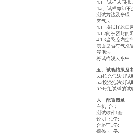
4.1、试样从同批
4.2、试样每组不
测试方法及步骤
充气法
4.1.1将试样靴
4.1.2向被密封
4.1.3当靴腔内
表面是否有气泡冒
浸泡法
将试样浸人水中，使
五、试验结果及
5.1按充气法测
5.2按浸泡法测
5.3每组试样的
六、配置清单
主机1台；
测试软件1套；
说明书1份;
合格证1份;
保修卡1份;