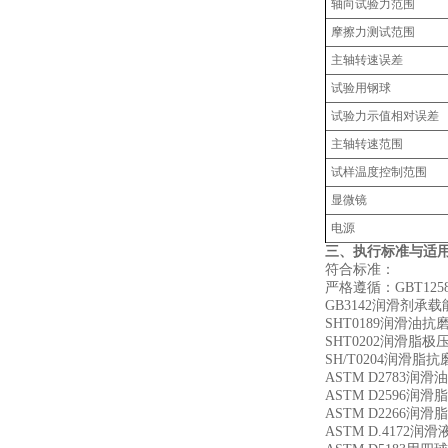
轴向试验力范围
摩擦力测试范围
主轴转速误差
试验用钢球
试验力示值相对误差
主轴转速范围
试样温度控制范围
显微镜
电源
三、执行标准与适用
符合标准：
严格遵循：GBT1
GB3142润滑剂
SHT0189润滑油
SHT0202润滑脂
SH/T0204润滑
ASTM D2783
ASTM D2596
ASTM D2266
ASTM D.417