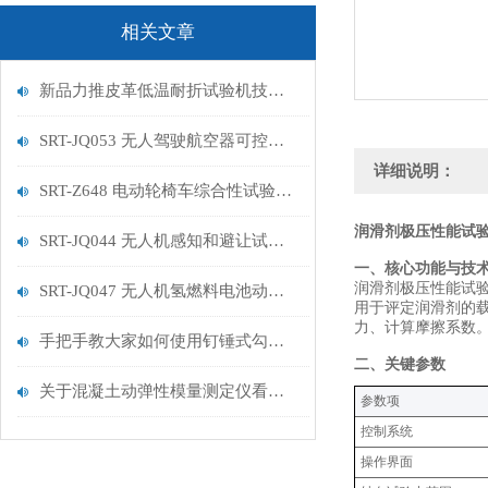
相关文章
新品力推皮革低温耐折试验机技术讲解
SRT-JQ053 无人驾驶航空器可控性试验机的特点有哪些
详细说明：
SRT-Z648 电动轮椅车综合性试验机的简单介绍
润滑剂极压性能试验
SRT-JQ044 无人机感知和避让试验机的简单介绍
‌一、核心功能与技
润滑剂极压性能试
SRT-JQ047 无人机氢燃料电池动力系统试验机用途有哪些 符合标准
用于评定润滑剂的载
力、计算摩擦系数
手把手教大家如何使用钉锤式勾丝性测试机
‌二、关键参数‌
关于混凝土动弹性模量测定仪看这一篇就够了
‌参数项‌
控制系统
操作界面