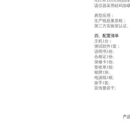
ASTM D518
该仪器采用砝码加
‌典型应用‌：
生产线批量质检；
第三方实验室认证
四、配置清单
主机1台；
测试软件1套；
说明书1份;
合格证1份;
保修卡1份;
签收单1份;
铭牌1块;
电源线1根;
扳手1套;
宣传册若干;
产