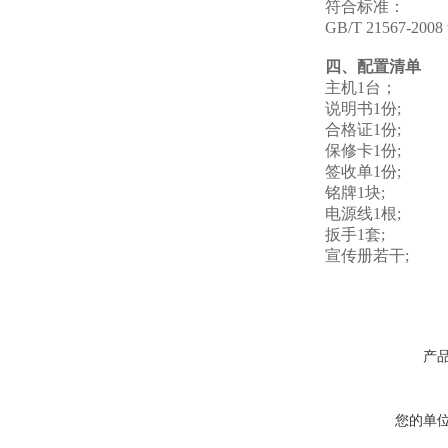
符合标准：
GB/T 21567
四、配置清单
主机1台；
说明书1份;
合格证1份;
保修卡1份;
签收单1份;
铭牌1块;
电源线1根;
扳手1套;
宣传册若干;
产
您的单