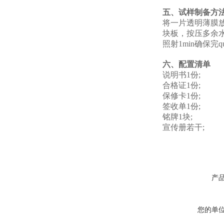
五、试样制备方
将一片透明薄膜
块板，按压多余
照射1min确保完
六、配置清单
说明书1份;
合格证1份;
保修卡1份;
签收单1份;
铭牌1块;
宣传册若干;
产
您的单