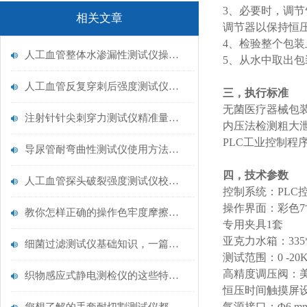
3、必要时，调
相关文章
调节器以保持恒
4、检验整个包
人工血管整体水渗漏性测试仪操作中最容易出错的步骤
5、从水中取出
人工血管反复穿刺后强度测试仪是什么？透析患者的“生命管“质量靠它把关！
三，执行标准
无菌医疗器械包装实
注射针针尖刺穿力测试仪精准量化针尖锋利度，构筑临床安全防线
内压法检测粗大
PLC工业控制
导尿管耐弯曲性测试仪使用方法与操作规范
四，技术参数
人工血管探头破裂强度测试仪校准规范：精准赋能医疗安全的技术基准
控制系统：PLC
操作界面：彩色
教你怎样正确的操作色牢度摩擦测试机
专用夹具1套
亚克力水箱：335*3
细菌过滤测试仪基础知识，一篇搞定
测试范围：0 -2
高精度调压阀：美
织物感应式静电测检仪的这些特点很少有人都知道
恒压时间触摸屏设置
气源接口：Φ6 m