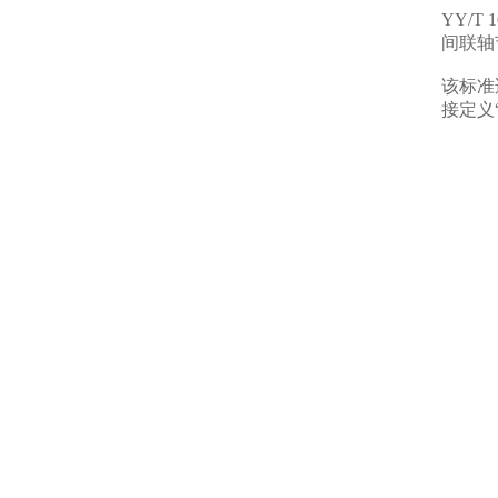
YY/
间联轴
该标准
接定义