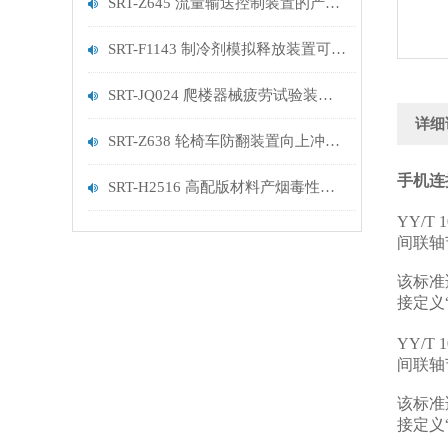
SRT-Z645 流量输送控制装置的产品说明
SRT-F1143 制冷剂模拟释放装置可以用在哪些方面
SRT-JQ024 爬楼器械疲劳试验装置的简单介绍
详细
SRT-Z638 轮椅车防翻装置向上冲击测试试验机的应用有哪些 参数稳定
手机连
SRT-H2516 高配版材料产烟毒性试验装置（鼠笼法）介绍 参数稳定
YY/
间联轴
该标准
接定义
YY/
间联轴
该标准
接定义