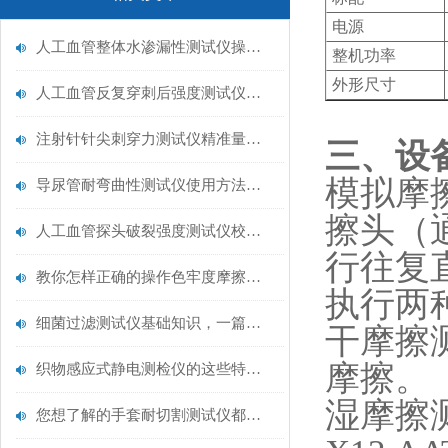
电源
人工血管整体水渗漏性测试仪操作中最容易出错的步骤
整机功率
外形尺寸
人工血管反复穿刺后强度测试仪是什么？透析患者的“生命管“质量靠它把关！
注射针针尖刺穿力测试仪精准量化针尖锋利度，构筑临床安全防线
三、
设
‌模拟
导尿管耐弯曲性测试仪使用方法与操作规范
擦头（
人工血管探头破裂强度测试仪校准规范：精准赋能医疗安全的技术基准
行往复
教你怎样正确的操作色牢度摩擦测试机
‌执行两
细菌过滤测试仪基础知识，一篇搞定
‌干摩
摩擦。
织物感应式静电测检仪的这些特点很少有人都知道
‌湿摩擦
您想了解的手套耐切割测试仪都在这里了