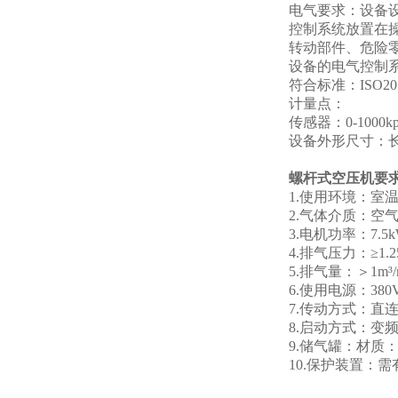
电气要求：设备
控制系统放置在
转动部件、危险
设备的电气控制
符合标准：ISO20567
计量点：
传感器：0-1000kp
设备外形尺寸：长25
螺杆式空压机要
1.使用环境：室温
2.气体介质：空
3.电机功率：7.5
4.排气压力：≥1.2
5.排气量：＞1m³/
6.使用电源：380V
7.传动方式：直
8.启动方式：变
9.储气罐：材质：不
10.保护装置：