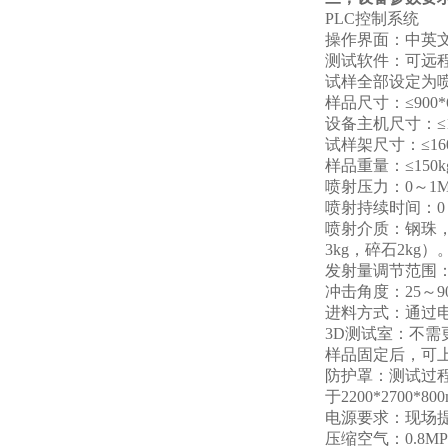
PLC控制系统
操作界面：中英
测试软件：可远
试样全部设定为
样品尺寸：≤900*
设备主机尺寸：≤16
试样架尺寸：≤160
样品重量：≤150k
喷射压力：0～1M
喷射持续时间：0
喷射介质：钢珠，
3kg，碎石2kg）
发射量调节范围：0
冲击角度：25～
进料方式：通过
3D测试室：不
样品固定后，可
防护罩：测试过
于2200*2700*
电源要求：现场提供2
压缩空气：0.8MP