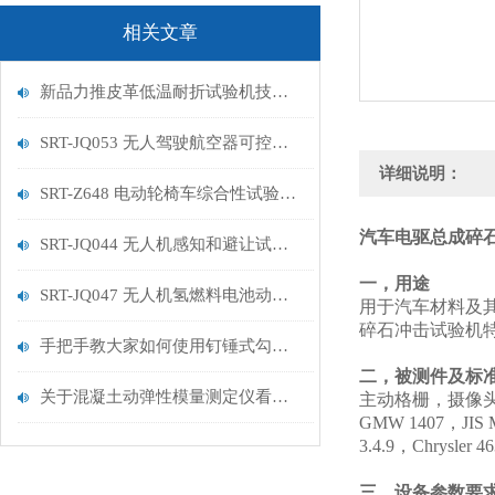
相关文章
新品力推皮革低温耐折试验机技术讲解
SRT-JQ053 无人驾驶航空器可控性试验机的特点有哪些
详细说明：
SRT-Z648 电动轮椅车综合性试验机的简单介绍
汽车电驱总成碎石
SRT-JQ044 无人机感知和避让试验机的简单介绍
一，用途
SRT-JQ047 无人机氢燃料电池动力系统试验机用途有哪些 符合标准
用于汽车材料及
碎石冲击试验机
手把手教大家如何使用钉锤式勾丝性测试机
二，被测件及标准
关于混凝土动弹性模量测定仪看这一篇就够了
主动格栅，摄像
GMW 1407，JIS 
3.4.9，Chrysler
三，设备参数要