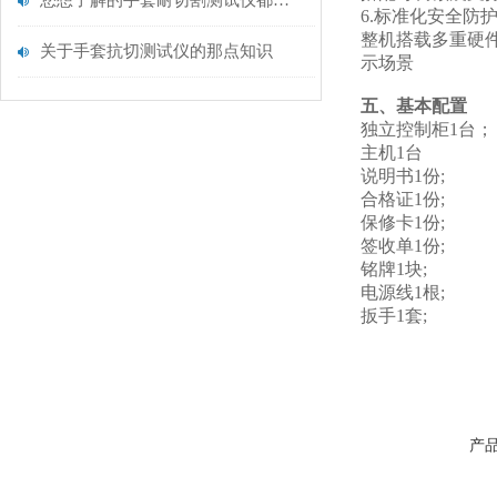
您想了解的手套耐切割测试仪都在这里了
6.标准化安全防
整机搭载多重硬
关于手套抗切测试仪的那点知识
示场景
五、基本配置
独立控制柜1台；
主机1台
说明书1份;
合格证1份;
保修卡1份;
签收单1份;
铭牌1块;
电源线1根;
扳手1套;
产