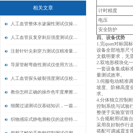
相关文章
计时精度
电压
人工血管整体水渗漏性测试仪操作中最容易出错的步骤
安全防护
人工血管反复穿刺后强度测试仪是什么？透析患者的“生命管“质量靠它把关！
四、设备优势
1.完quan对标
设备全部地形尺寸
注射针针尖刺穿力测试仪精准量化针尖锋利度，构筑临床安全防线
文载明要求，无
2.双地形模块化
导尿管耐弯曲性测试仪使用方法与操作规范
一套设备集成标
量测试效率。
人工血管探头破裂强度测试仪校准规范：精准赋能医疗安全的技术基准
3.伺服电动精准
坡度、阶梯高度
教你怎样正确的操作色牢度摩擦测试机
求。
4.分体独立控制
细菌过滤测试仪基础知识，一篇搞定
控制系统与试验
整便于实验室管
5.合规耐用试验
织物感应式静电测检仪的这些特点很少有人都知道
采用良好制作行走
搭配可调减震支