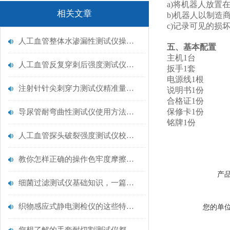
a)将机器人放
相关文章
b)机器人以制造
c)记录可见的
人工血管整体水渗漏性测试仪操作中最容易出错的步骤
五、基本配置
主机1台
人工血管反复穿刺后强度测试仪是什么？透析患者的“生命管“质量靠它把关！
扳手1套
电源线1根
注射针针尖刺穿力测试仪精准量化针尖锋利度，构筑临床安全防线
说明书1份
合格证1份
保修卡1份
导尿管耐弯曲性测试仪使用方法与操作规范
铭牌1份
人工血管探头破裂强度测试仪校准规范：精准赋能医疗安全的技术基准
教你怎样正确的操作色牢度摩擦测试机
产
细菌过滤测试仪基础知识，一篇搞定
织物感应式静电测检仪的这些特点很少有人都知道
您的单