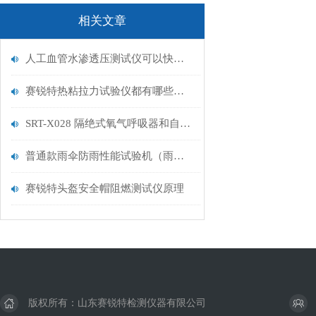
相关文章
人工血管水渗透压测试仪可以快速、准确地检测出患者体内水盐代谢的问题
赛锐特热粘拉力试验仪都有哪些特点？
SRT-X028 隔绝式氧气呼吸器和自救器二氧化碳吸收率及水分含量测试仪
普通款雨伞防雨性能试验机（雨伞雨淋试验机）介绍 QB/T 4838-2015 赛锐特
赛锐特头盔安全帽阻燃测试仪原理
版权所有：山东赛锐特检测仪器有限公司