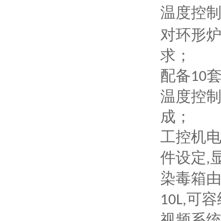
温度控
对环形
求
；
配备
10
温度控
成；
工控机
件设定
,
染毒箱
可容
10L,
视频系