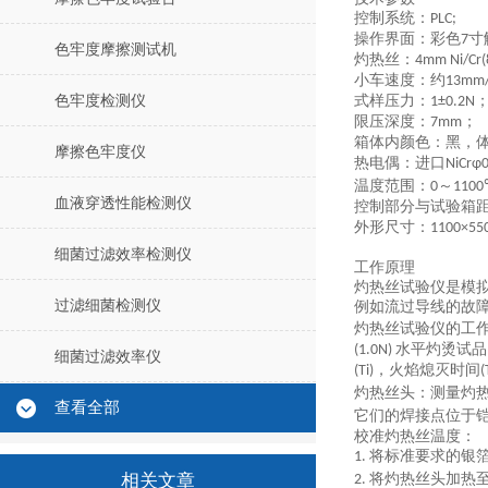
控制系统：
PLC;
操作界面：彩色
寸
7
色牢度摩擦测试机
灼热丝
：
4mm Ni/Cr(
小车速度：
约
13mm
色牢度检测仪
式样压力：
1±0.2N
限压深度：
；
7mm
箱体内颜色：
黑，
摩擦色牢度仪
热电偶：
进口
NiCrφ
温度范围：
～
0
110
血液穿透性能检测仪
控制部分与试验箱
外形尺寸：
1100×55
细菌过滤效率检测仪
工作原理
灼热丝试验仪是模
过滤细菌检测仪
例如流过导线的故
灼热丝试验仪的工
水平灼烫试
(1.0N)
细菌过滤效率仪
，火焰熄灭时间
(Ti)
(
灼热丝头：测量灼
查看全部
它们的焊接点位于
校准灼热丝温度：
将标准要求的银
1.
相关文章
将灼热丝头加热
2.