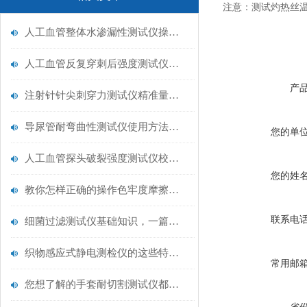
注意：测试灼热丝
人工血管整体水渗漏性测试仪操作中最容易出错的步骤
人工血管反复穿刺后强度测试仪是什么？透析患者的“生命管“质量靠它把关！
产
注射针针尖刺穿力测试仪精准量化针尖锋利度，构筑临床安全防线
导尿管耐弯曲性测试仪使用方法与操作规范
您的单
人工血管探头破裂强度测试仪校准规范：精准赋能医疗安全的技术基准
您的姓
教你怎样正确的操作色牢度摩擦测试机
联系电
细菌过滤测试仪基础知识，一篇搞定
织物感应式静电测检仪的这些特点很少有人都知道
常用邮
您想了解的手套耐切割测试仪都在这里了