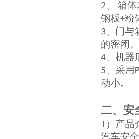
箱体
2、
钢板
粉
+
、门与
3
的密闭
、机器
4
、采用
5
动小。
二、安
1）产品
汽车安