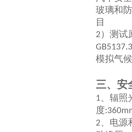
玻璃和
目
）测试
2
GB5137.3
模拟气
三、安
、辐照
1
度
:360m
、电源
2