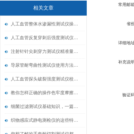
常用邮
相关文章
人工血管整体水渗漏性测试仪操作中最容易出错的步骤
省
人工血管反复穿刺后强度测试仪是什么？透析患者的“生命管“质量靠它把关！
详细地
注射针针尖刺穿力测试仪精准量化针尖锋利度，构筑临床安全防线
补充说
导尿管耐弯曲性测试仪使用方法与操作规范
人工血管探头破裂强度测试仪校准规范：精准赋能医疗安全的技术基准
教你怎样正确的操作色牢度摩擦测试机
验证
细菌过滤测试仪基础知识，一篇搞定
织物感应式静电测检仪的这些特点很少有人都知道