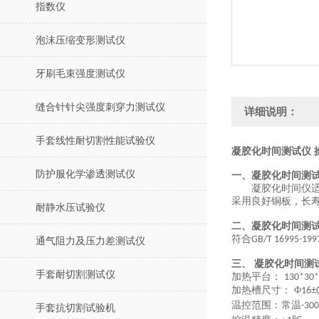
指数仪
泡沫压缩变形测试仪
牙刷毛束强度测试仪
缝合针针尖强度刺穿力测试仪
详细说明：
手套线性耐切割性能试验仪
凝胶化时间测试仪 
防护服化学渗透测试仪
一、
凝胶化时间测
凝胶化时间仪
采用良好铜板，长
耐静水压试验仪
二、
凝胶化时间测
符合
GB/T 16995-1997
通气阻力及压力差测试仪
三、
凝胶化时间测
手套耐切割测试仪
加热平台：
130
*
30
*
加热槽
尺寸：
Φ
16±
温控范围：常温
-
3
00
手套抗切割试验机