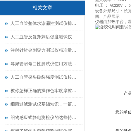
5
00W
电压 ：
，
AC
220
V
5
相关文章
设备外形尺寸：长
四、产品展示
仪器由加热平台，
人工血管整体水渗漏性测试仪操作中最容易出错的步骤
人工血管反复穿刺后强度测试仪是什么？透析患者的“生命管“质量靠它把关！
注射针针尖刺穿力测试仪精准量化针尖锋利度，构筑临床安全防线
导尿管耐弯曲性测试仪使用方法与操作规范
人工血管探头破裂强度测试仪校准规范：精准赋能医疗安全的技术基准
教你怎样正确的操作色牢度摩擦测试机
产
细菌过滤测试仪基础知识，一篇搞定
您的单
织物感应式静电测检仪的这些特点很少有人都知道
您的姓