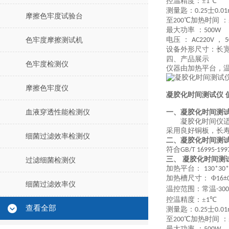
控温精度：±
℃
1
测量匙：
士
0.25
0.01
摩擦色牢度试验台
至
℃加热时间 ：
200
最大功率 ：
5
00W
电压 ：
，
色牢度摩擦测试机
AC
220
V
5
设备外形尺寸：长
四、产品展示
色牢度检测仪
仪器由加热平台，
摩擦色牢度仪
凝胶化时间测试仪 
血液穿透性能检测仪
一、
凝胶化时间测
凝胶化时间仪
采用良好铜板，长
细菌过滤效率检测仪
二、
凝胶化时间测
符合
GB/T 16995-1997
三、
凝胶化时间测
过滤细菌检测仪
加热平台：
130
*
30
*
加热槽
尺寸：
Φ
16±
细菌过滤效率仪
温控范围：常温
-
3
00
控温精度：±
℃
1
查看全部
测量匙：
士
0.25
0.01
至
℃加热时间 ：
200
最大功率 ：