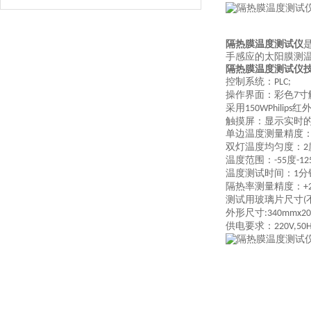
隔热膜温度测试仪
手感应的太阳膜测
隔热膜温度测试仪
控制系统：
PLC;
操作界面：彩色
寸
7
采用
红
150W
Philips
触摸屏：
显示实时
单边温度测量精度
双灯温度均匀度：
2
温度范围：
度
-55
-12
温度测试时间：
分
1
隔热率测量精度
：
+
测试用玻璃片尺寸
(
外形尺寸
:340mmx2
供电要求：
220V,50H