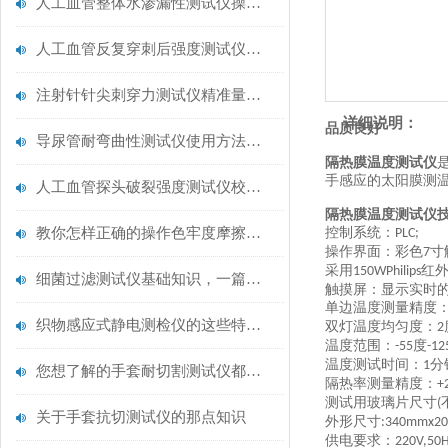
人工血管整体水渗漏性测试仪操作中最容易出错的步骤
人工血管反复穿刺后强度测试仪是什么？透析患者的“生命管“质量靠它把关！
注射针针尖刺穿力测试仪精准量化针尖锋利度，构筑临床安全防线
详细说明：
品质良好
导尿管耐弯曲性测试仪使用方法与操作规范
隔热膜温度测试仪
手感应的太阳膜测
人工血管探头破裂强度测试仪校准规范：精准赋能医疗安全的技术基准
隔热膜温度测试仪
教你怎样正确的操作色牢度摩擦测试机
控制系统：
PLC;
操作界面：彩色
寸
7
采用
红
150W
Philips
细菌过滤测试仪基础知识，一篇搞定
触摸屏：
显示实时
单边温度测量精度
织物感应式静电测检仪的这些特点很少有人都知道
双灯温度均匀度：
2
温度范围：
度
-55
-12
温度测试时间：
分
1
您想了解的手套耐切割测试仪都在这里了
隔热率测量精度
：
+
测试用玻璃片尺寸
(
关于手套抗切测试仪的那点知识
外形尺寸
:340mmx2
供电要求：
220V,50H