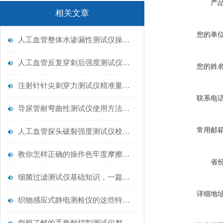
产
相关文章
您的单
人工血管整体水渗漏性测试仪操作中最容易出错的步骤
人工血管反复穿刺后强度测试仪是什么？透析患者的“生命管“质量靠它把关！
您的姓
注射针针尖刺穿力测试仪精准量化针尖锋利度，构筑临床安全防线
联系电
导尿管耐弯曲性测试仪使用方法与操作规范
常用邮
人工血管探头破裂强度测试仪校准规范：精准赋能医疗安全的技术基准
教你怎样正确的操作色牢度摩擦测试机
省
细菌过滤测试仪基础知识，一篇搞定
详细地
织物感应式静电测检仪的这些特点很少有人都知道