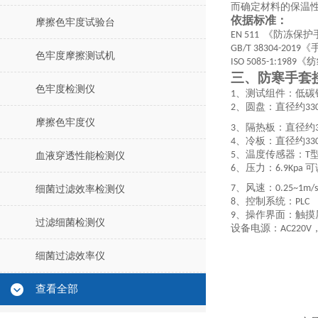
而确定材料的保温
依据标准：
摩擦色牢度试验台
《防冻保护
EN 511
《
GB/T 38304-2019
色牢度摩擦测试机
《纺
ISO 5085-1:1989
三、
防寒手套
色牢度检测仪
、测试组件：低碳
1
、圆盘：直径约
2
33
摩擦色牢度仪
、隔热板：直径约
3
、冷板：直径约
4
33
、温度传感器：
5
T
血液穿透性能检测仪
、压力：
可
6
6.9Kpa
、风速：
7
0.25~1m/s
细菌过滤效率检测仪
、控制系统：
8
PLC
、操作界面：触
9
过滤细菌检测仪
设备电源：
AC220V
细菌过滤效率仪
查看全部