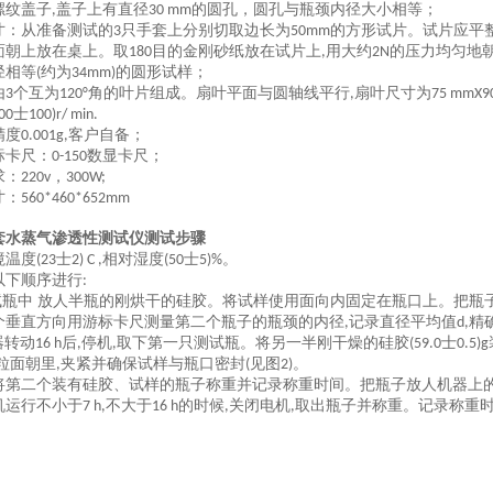
螺纹盖子
盖子上有直径
的圆孔，圆孔与瓶颈内径大小相等
；
,
30 mm
寸：从准备测试的
只手套上分别切取边长为
的方形试片。试片应平
3
50mm
面朝上放在桌上。取
目的金刚砂纸放在试片上
用大约
的压力均匀地
180
,
2N
径相等
约为
的圆形试样；
(
34mm)
由
个互为
角的叶片组成。扇叶平面与圆轴线平行
扇叶尺寸为
3
120°
,
75 mmX9
士
400
100)r/ min.
精度
客户自备；
0.001g,
标卡尺：
数显卡尺；
0-150
求：
，
220v
300W;
寸：
560*460*652mm
套水蒸气渗透性测试仪测试步骤
境温度
士
相对湿度
士
。
(23
2) C ,
(50
5)%
以下顺序进行
:
试瓶中 放人半瓶的刚烘干的硅胶。将试样使用面向内固定在瓶口上。把瓶
个垂直方向用游标卡尺测量第二个瓶子的瓶颈的内径
记录直径平均值
精
,
d,
器转动
后
停机
取下第一只测试瓶。将另一半刚干燥的硅胶
士
16 h
,
,
(59.0
0.5)g
粒面朝里
夹紧并确保试样与瓶口密封
见图
。
,
(
2)
将第二个装有硅胶、试样的瓶子称重并记录称重时间。把瓶子放人机器上
机运行不小于
不大于
的时候
关闭电机
取出瓶子并称重。记录称重
7 h,
16 h
,
,