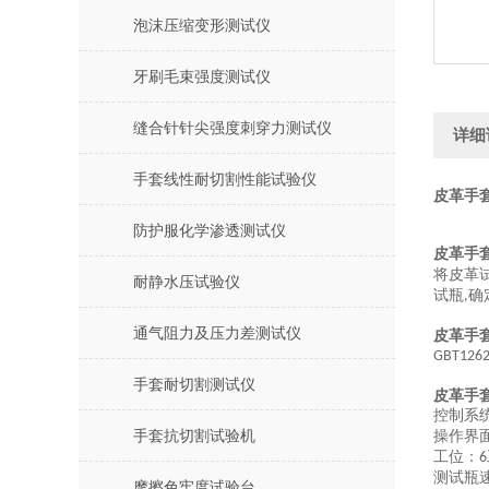
泡沫压缩变形测试仪
牙刷毛束强度测试仪
缝合针针尖强度刺穿力测试仪
详细
手套线性耐切割性能试验仪
皮革手
防护服化学渗透测试仪
皮革手
将皮革
耐静水压试验仪
试瓶
确
,
通气阻力及压力差测试仪
皮革手
GBT1262
手套耐切割测试仪
皮革手
控制系
手套抗切割试验机
操作界
工位：
6
测试瓶
摩擦色牢度试验台