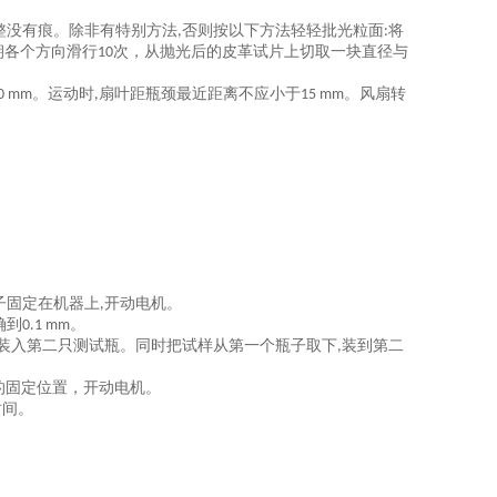
整没有痕。除非有特别方法
否则按以下方法轻轻批光粒面
将
,
:
朝各个方向滑行
次，从抛光后的皮革试片上切取一块直径与
10
。运动时
扇叶距瓶颈最近距离不应小于
。风扇转
0 mm
,
15 mm
子固定在机器上
开动电机。
,
确到
。
0.1 mm
装入第二只测试瓶。同时把试样从第一个瓶子取下
装到第二
,
的固定位置，开动电机。
时间。