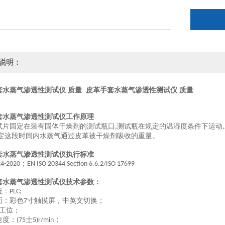
说明：
套水蒸气渗透性测试仪 质量
皮革手套水蒸气渗透性测试仪 质量
套水蒸气渗透性测试仪工作原理
试片固定在装有固体干燥剂的测试瓶口
测试瓶在规定的温湿度条件下运动
,
,
定这段时间内水蒸气通过皮革被干燥剂吸收的重量。
套水蒸气渗透性测试仪执行标准
；
4-2020
EN ISO 20344 Section 6.6.2/ISO 17699
套水蒸气渗透性测试仪技术参数：
统：
PLC;
面：彩色
寸触摸屏，中英文切换；
7
工位；
速度：
士
；
(75
5)r/min