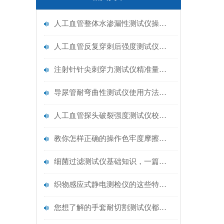
人工血管整体水渗漏性测试仪操作中最容易出错的步骤
人工血管反复穿刺后强度测试仪是什么？透析患者的“生命管“质量靠它把关！
注射针针尖刺穿力测试仪精准量化针尖锋利度，构筑临床安全防线
导尿管耐弯曲性测试仪使用方法与操作规范
人工血管探头破裂强度测试仪校准规范：精准赋能医疗安全的技术基准
教你怎样正确的操作色牢度摩擦测试机
细菌过滤测试仪基础知识，一篇搞定
织物感应式静电测检仪的这些特点很少有人都知道
您想了解的手套耐切割测试仪都在这里了