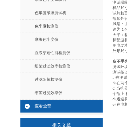
测试瓶
样品尺
色牢度摩擦测试机
试片粒
瓶预外
风扇
：
色牢度检测仪
速为
(1 
天平：
摩擦色牢度仪
标配游
用电要
外形尺
血液穿透性能检测仪
皮革手
细菌过滤效率检测仪
测试环
测试按
在测
a)
过滤细菌检测仪
在两
b)
当机
c)
细菌过滤效率仪
个瓶上
,
迅速
d)
在电
e)
查看全部
相关文章