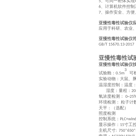
、可同一柜体实现
5
、计算机软件控制
6
、操作安全、方便
7
亚慢性毒性试验仪
应用于科研、农业
亚慢性毒性试验仪
GB/T 15670.13-2017
亚慢性毒性试
亚慢性毒性试验仪
3
试验舱：
可
0.5m
实验动物：大鼠、
温湿度控制：温度
湿度：量程：
2
氧浓度检测：
0~2
环境检测：
粒子计
天平：（选配）
照度检测
控制系统：
PLC+win
显示操作：
寸工
15
主机尺寸
: 750*650