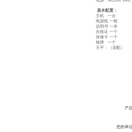
电源：
AC220V 50HZ
基本配置：
主机 一台
电源线 一根
说明书 一本
合格证 一个
保修卡 一个
铭牌 一个
天平：（选配）
产
您的单