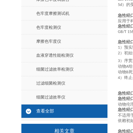
）的
5d
色牢度摩擦测试机
急性经
应用于
急性经
色牢度检测仪
GB/T 15
摩擦色牢度仪
急性经
）预实
1
）初始
2
血液穿透性能检测仪
）序贯
3
动物
给
A
细菌过滤效率检测仪
动物
死
B
）终止
4
过滤细菌检测仪
急性经
细菌过滤效率仪
急性经
动物伦
急性经
查看全部
不适用
依赖初
相关文章
急性经