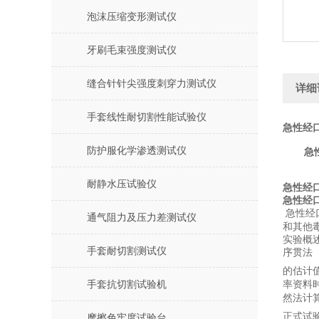
泡沫压缩变形测试仪
牙刷毛束强度测试仪
缝合针针尖强度刺穿力测试仪
详细
手套线性耐切割性能试验仪
急性经
防护服化学渗透测试仪
急
耐静水压试验仪
急性经
急性经
急性经
通气阻力及压力差测试仪
和其他
实验概
手套耐切割测试仪
序贯法
的估计
手套抗切割试验机
率资料
然法计
正式试
摩擦色牢度试验台