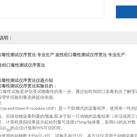
说明：
口毒性测试仪序贯法 专业生产
急性经口毒性测试仪序贯法 专业生产
性经口毒性测试
仪序贯法
口毒性测试仪序贯法
仪器介绍
口毒性测试仪序贯法
实验目的：
口毒性试验是评估受试物毒性的第一步。通过短时间经口染毒初步了解受
毒理学试验剂量选择提供依据。
述
（
）是一个阶梯式的染毒程序。使用单一性别
Up-and-Down-P rocedure,UDP
值。后续动物染毒剂量的增减
取决于前一只动物的染毒结果（存活或死亡
,
时，计算机摸拟结果提示起始剂量可选择
体重，采用
的反对数
175mg/kg
0.5
算
的点估计值和
可信区间。
LD
95%
50
验使用的动物数大约
只
只。试验不超过
只。本方法仅适用于动物染毒
6
~9
5