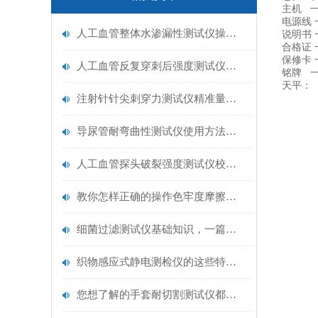
主机 
电源线 
人工血管整体水渗漏性测试仪操作中最容易出错的步骤
说明书 
合格证 
保修卡 
人工血管反复穿刺后强度测试仪是什么？透析患者的“生命管“质量靠它把关！
铭牌 
天平：
注射针针尖刺穿力测试仪精准量化针尖锋利度，构筑临床安全防线
导尿管耐弯曲性测试仪使用方法与操作规范
人工血管探头破裂强度测试仪校准规范：精准赋能医疗安全的技术基准
教你怎样正确的操作色牢度摩擦测试机
细菌过滤测试仪基础知识，一篇搞定
织物感应式静电测检仪的这些特点很少有人都知道
您想了解的手套耐切割测试仪都在这里了