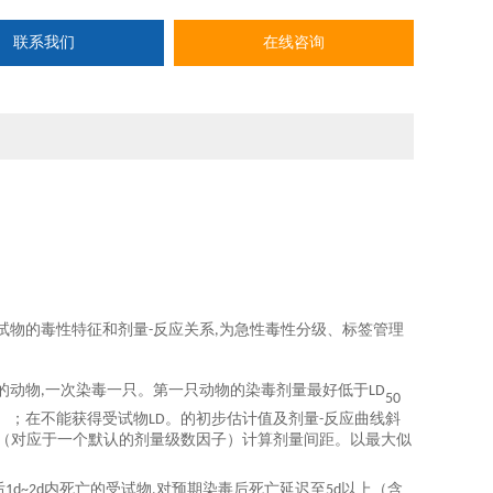
联系我们
在线咨询
试物的毒性特征和剂量
反应关系
为急性毒性分级、标签管理
-
,
的动物
一次染毒一只。第一只动物的染毒剂量最好低于
,
LD
50
）；在不能获得受试物
。的初步估计值及剂量
反应曲线斜
LD
-
（对应于一个默认的剂量级数因子）计算剂量间距。以最大似
后
内死亡的受试物
对预期染毒后死亡延迟至
以上（含
1d~2d
,
5d