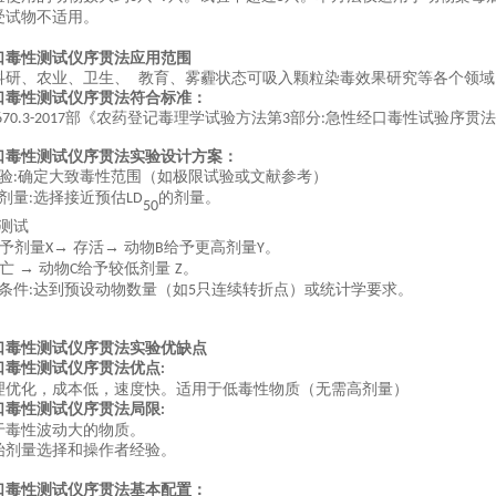
受试物不适用。
口毒性测试仪序贯法
应用范围
科研、农业、卫生、 教育、雾霾状态可吸入颗粒染毒效果研究等各个领域
口毒性测试仪序贯法
符合标准：
部《农药登记毒理学试验方法第
部分
急性经口毒性试验序贯法
670.3-2017
3
:
口毒性测试仪序贯法
实验设计方案：
验
确定大致毒性范围（如极限试验或文献参考）
:
剂量
选择接近预估
的剂量。
:
LD
50
测试
予剂量
→ 存活→ 动物
给予更高剂量
。
X
B
Y
亡 → 动物
给予较低剂量
。
C
Z
条件
达到预设动物数量（如
只连续转折点）或统计学要求。
:
5
口毒性测试仪序贯法
实验优缺点
口毒性测试仪序贯法
优点
:
理优化，成本低，速度快。适用于低毒性物质（无需高剂量）
口毒性测试仪序贯法
局限
:
于毒性波动大的物质。
始剂量选择和操作者经验。
口毒性测试仪序贯法
基本配置：